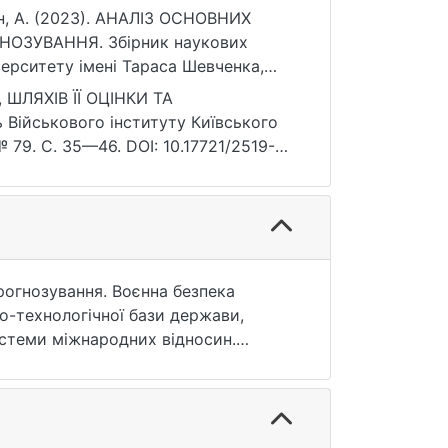
ьман, А. (2023). АНАЛІЗ ОСНОВНИХ
НОЗУВАННЯ. Збірник наукових
верситету імені Тараса Шевченка,
ШЛЯХІВ ЇЇ ОЦІНКИ ТА
 Військового інституту Київського
 79. С. 35—46. DOI: 10.17721/2519-
прогнозування. Воєнна безпека
во-технологічної бази держави,
истеми міжнародних відносин.
ок та особливості реалізації в
 на системі показників, які всебічно
ах сторін, співвідношення
 може знадобитися військова сила, а