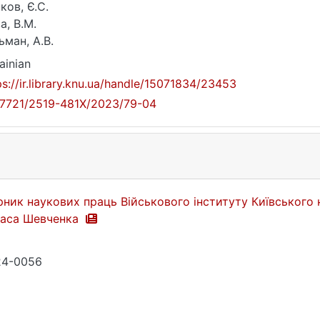
ков, Є.С.
а, В.М.
ьман, А.В.
ainian
ps://ir.library.knu.ua/handle/15071834/23453
17721/2519-481X/2023/79-04
рник наукових праць Військового інституту Київського 
раса Шевченка
24-0056