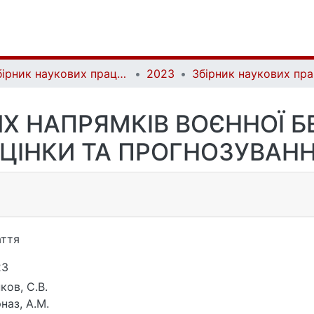
Збірник наукових праць Військового інституту Київського національного університету імені Тараса Шевченка | Collection of Scientific Studies of the Military Institute of Taras Shevchenko National University of Kyiv
2023
 НАПРЯМКІВ ВОЄННОЇ БЕ
ЦІНКИ ТА ПРОГНОЗУВАН
ття
23
ков, С.В.
наз, А.М.