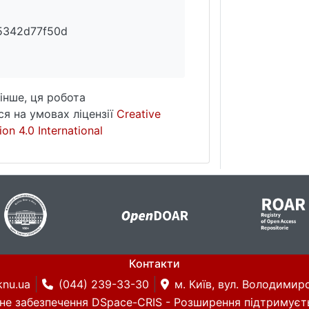
5342d77f50d
інше, ця робота
я на умовах ліцензії
Creative
on 4.0 International
Контакти
knu.ua
(044) 239-33-30
м. Київ, вул. Володимирс
не забезпечення DSpace-CRIS
- Розширення підтримуєт