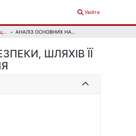
(current)
Увійти
Збірник наукових праць Військового інституту Київського національного університету імені Тараса Шевченка. Вип. 79
АНАЛІЗ ОСНОВНИХ НАПРЯМКІВ ВОЄННОЇ БЕЗПЕКИ, ШЛЯХІВ ЇЇ ОЦІНКИ ТА ПРОГНОЗУВАННЯ
ЗПЕКИ, ШЛЯХІВ ЇЇ
НЯ