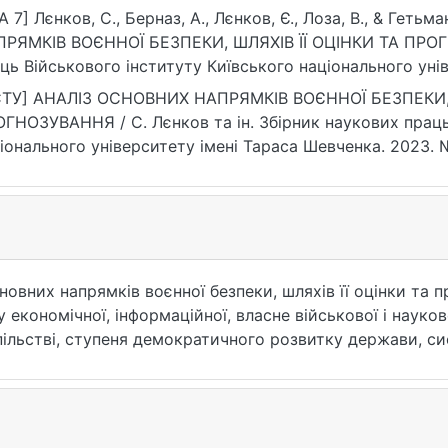
A 7] Лєнков, С., Берназ, А., Лєнков, Є., Лоза, В., & Гет
РЯМКІВ ВОЄННОЇ БЕЗПЕКИ, ШЛЯХІВ ЇЇ ОЦІНКИ ТА ПРОГ
ць Військового інституту Київського національного уні
), 35–46. https://doi.org/10.17721/2519-481X/2023/79-04
СТУ] АНАЛІЗ ОСНОВНИХ НАПРЯМКІВ ВОЄННОЇ БЕЗПЕКИ, 
ГНОЗУВАННЯ / С. Лєнков та ін. Збірник наукових праць
іонального університету імені Тараса Шевченка. 2023. №
X/2023/79-04 (дата звернення: 25.07.2026).
новних напрямків воєнної безпеки, шляхів її оцінки та 
у економічної, інформаційної, власне військової і науко
пільстві, ступеня демократичного розвитку держави, с
вторів системно показати усі напрямки, їх взаємозв'яз
я. Визначення рівня воєнної безпеки повинно базуватися
в регіоні, напруженість у воєнно - політичних відносин
л, наявність інтересів до України, для реалізації яких