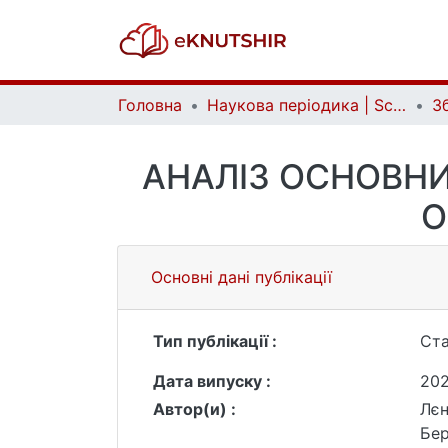
Головна
Наукова періодика | Scientific periodicals
АНАЛІЗ ОСНОВНИХ
О
Основні дані публікації
Тип публікації :
Ста
Дата випуску :
20
Автор(и) :
Лєн
Бер