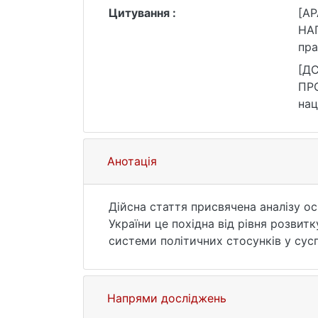
Цитування :
[AP
НАП
пра
(79
[Д
ПРО
нац
481
Анотація
Дійсна стаття присвячена аналізу ос
України це похідна від рівня розвитк
системи політичних стосунків у сус
Метою цього дослідження є бажання а
умовах військових дій Україна - росі
характеризують загальну обстановку 
Напрями досліджень
потенційних можливостей збройних си