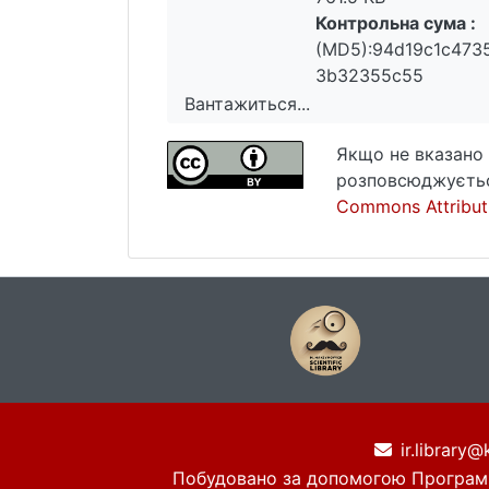
Контрольна сума :
(MD5):94d19c1c473
3b32355c55
Вантажиться...
Вантажиться...
Якщо не вказано 
розповсюджуєтьс
Commons Attributi
ir.library@
Побудовано за допомогою
Програм