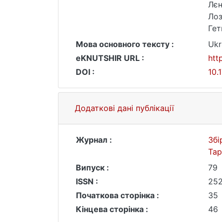
Лєн
Лоз
Гет
Мова основного тексту :
Ukr
eKNUTSHIR URL :
htt
DOI :
10.
Додаткові дані публікації
Журнал :
Збі
Та
Випуск :
79
ISSN :
25
Початкова сторінка :
35
Кінцева сторінка :
46