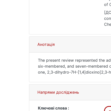
of 
[ДС
con
Che
25.
Анотація
The present review represented the ad
six-membered, and seven-membered ox
one, 2,3-dihydro-7H-[1,4]dioxino[2,3
chromeno[7,8-b][1,4]oxazin-7-one, 4H
one. The biological activity of natura
Напрями досліджень
Ключові слова :