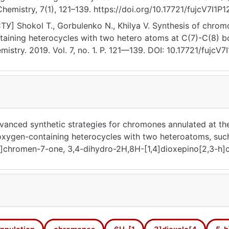
Chemistry, 7(1), 121–139. https://doi.org/10.17721/fujcV7I1P
ТУ] Shokol T., Gorbulenko N., Khilya V. Synthesis of chro
taining heterocycles with two hetero atoms at C(7)-C(8) b
mistry. 2019. Vol. 7, no. 1. P. 121—139. DOI: 10.17721/fujcV7
07.2026).
vanced synthetic strategies for chromones annulated at t
ygen-containing heterocycles with two heteroatoms, such
-h]chromen-7-one, 3,4-dihydro-2H,8H-[1,4]dioxepino[2,3-h
,12H-pyrano[2,3-a]phenoxazine-4-one and 9,10-dihydro-4H
lly occurring and modified synthetic fused hetarenochromone