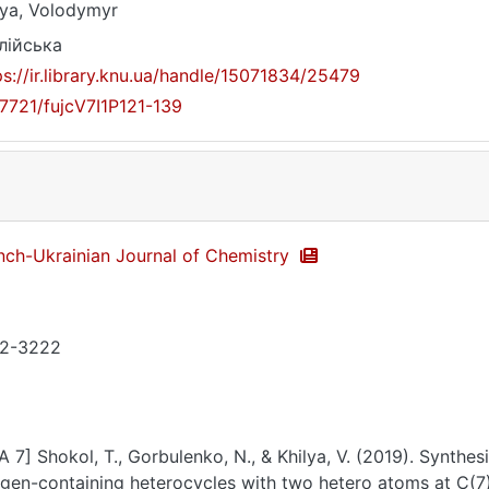
lya, Volodymyr
лійська
ps://ir.library.knu.ua/handle/15071834/25479
17721/fujcV7I1P121-139
nch-Ukrainian Journal of Chemistry
2-3222
A 7] Shokol, T., Gorbulenko, N., & Khilya, V. (2019). Synthe
gen-containing heterocycles with two hetero atoms at C(7