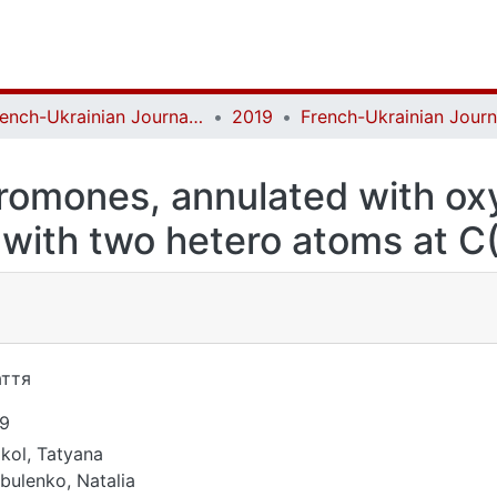
French-Ukrainian Journal of Chemistry
2019
hromones, annulated with ox
 with two hetero atoms at C
ття
9
kol, Tatyana
bulenko, Natalia