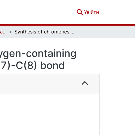
(current)
Увійти
French-Ukrainian Journal of Chemistry. Vol. 7 No. 1
Synthesis of chromones, annulated with oxygen-containing heterocycles with two hetero atoms at C(7)-C(8) bond
ygen-containing
(7)-C(8) bond