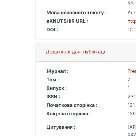
Khi
Мова основного тексту :
Анг
eKNUTSHIR URL :
htt
DOI :
10.
Додаткові дані публікації
Журнал :
Fre
Том :
7
Випуск :
1
ISSN :
231
Початкова сторінка :
121
Кінцева сторінка :
139
Цитування :
[AP
oxy