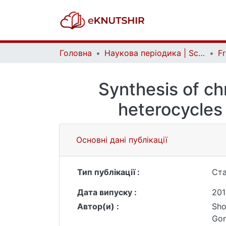
Головна
Наукова періодика | Scientific periodicals
Synthesis of c
heterocycles
Основні дані публікації
Тип публікації :
Ста
Дата випуску :
201
Автор(и) :
Sho
Gor