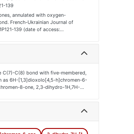
121-139
mones, annulated with oxygen-
ond. French-Ukrainian Journal of
I1P121-139 (date of access:
he C(7)-C(8) bond with five-membered,
 as 6H-[1,3]dioxolo[4,5-h]chromen-6-
]chromen-8-one, 2,3-dihydro-1H,7H-
,8H-chromeno[8,7-e][1,3]oxazin-4-
s has been also highlighted.