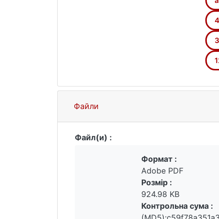
a
4
3
1
Файли
Файл(и) :
Формат :
Adobe PDF
Розмір :
924.98 KB
Контрольна сума :
(MD5):c59f78a351a