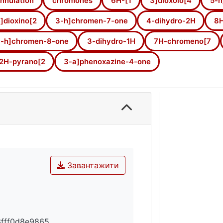
nnulation
chromones
6H-[1
3]dioxolo[4
5-h
]dioxino[2
3-h]chromen-7-one
4-dihydro-2H
8H
-h]chromen-8-one
3-dihydro-1H
7H-chromeno[7
2H-pyrano[2
3-a]phenoxazine-4-one
Завантажити
3fff0d8e9865