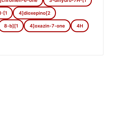
]chromen-6-one
3-dihydro-7H-[1
-[1
4]dioxepino[2
8-b][1
4]oxazin-7-one
4H