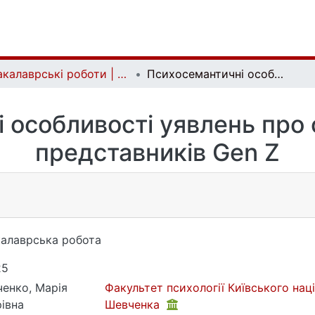
Бакалаврські роботи | Bachelor theses
Психосемантичні особливості уявлень про справедливість у представників Gen Z
 особливості уявлень про 
представників Gen Z
алаврська робота
25
ченко, Марія
Факультет психології Київського нац
рівна
Шевченка