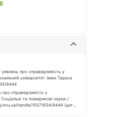
ті уявлень про справедливість у
ональний університет імені Тараса
1834/8444
ь про справедливість у
 Соціальні та поведінкові науки /
rary.knu.ua/handle/15071834/8444 (дата