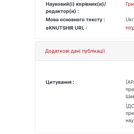
Науковий(і) керівник(и)/
Гри
редактор(и) :
Мова основного тексту :
Ukr
eKNUTSHIR URL :
htt
Додаткові дані публікації
Цитування :
[AP
пре
Шев
[ДС
пре
нау
зве