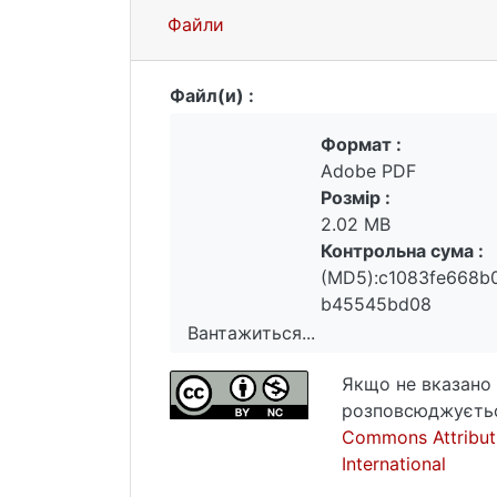
які враховують поколінні відмінност
Файли
Файл(и) :
Формат :
Adobe PDF
Розмір :
2.02 MB
Контрольна сума :
(MD5):c1083fe668b
b45545bd08
Вантажиться...
Вантажиться...
Якщо не вказано 
розповсюджуєтьс
Commons Attribut
International