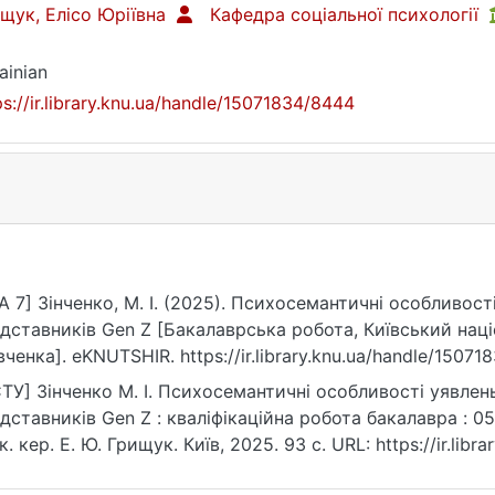
щук, Елісо Юріївна
Кафедра соціальної психології
ainian
ps://ir.library.knu.ua/handle/15071834/8444
A 7] Зінченко, М. І. (2025). Психосемантичні особливос
дставників Gen Z [Бакалаврська робота, Київський наці
ченка]. eKNUTSHIR. https://ir.library.knu.ua/handle/1507
ТУ] Зінченко М. І. Психосемантичні особливості уявлен
дставників Gen Z : кваліфікаційна робота бакалавра : 05
к. кер. Е. Ю. Грищук. Київ, 2025. 93 с. URL: https://ir.lib
рнення: 25.07.2026).