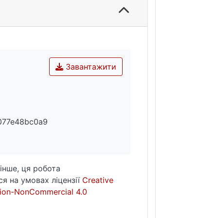
і у сприйнятті справедливості
Завантажити
077e48bc0a9
інше, ця робота
я на умовах ліцензії
Creative
ion-NonCommercial 4.0