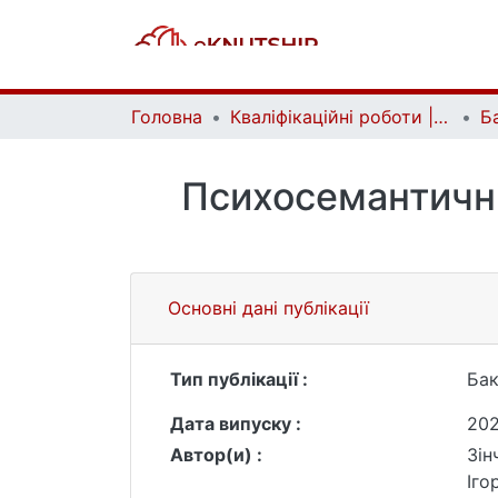
Головна
Кваліфікаційні роботи | Qualifying works
Психосемантичні
Основні дані публікації
Тип публікації :
Бак
Дата випуску :
20
Автор(и) :
Зін
Іго