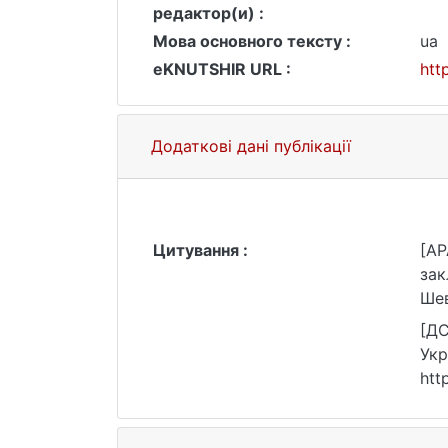
редактор(и) :
Мова основного тексту :
ua
eKNUTSHIR URL :
htt
Додаткові дані публікації
Цитування :
[AP
зак
Шев
[ДС
Укр
htt