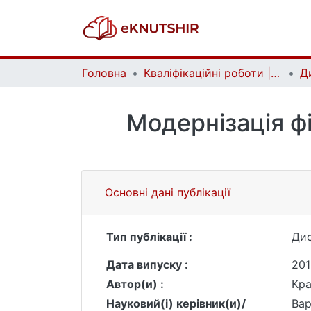
Головна
Кваліфікаційні роботи | Qualifying works
Модернізація ф
Основні дані публікації
Тип публікації :
Дис
Дата випуску :
201
Автор(и) :
Кра
Науковий(і) керівник(и)/
Вар