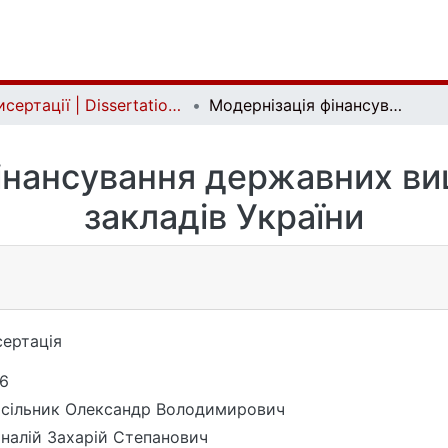
Дисертації | Dissertations
Модернізація фінансування державних вищих навчальних закладів України
інансування державних в
закладів України
ертація
6
сільник Олександр Володимирович
налій Захарій Степанович