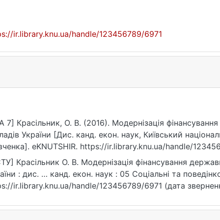
ps://ir.library.knu.ua/handle/123456789/6971
A 7] Красільник, О. В. (2016). Модернізація фінансуван
ладів України [Дис. канд. екон. наук, Київський націона
ченка]. eKNUTSHIR. https://ir.library.knu.ua/handle/1234
ТУ] Красільник О. В. Модернізація фінансування держа
аїни : дис. … канд. екон. наук : 05 Соціальні та поведінко
ps://ir.library.knu.ua/handle/123456789/6971 (дата звернен