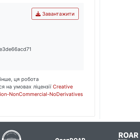
Завантажити
8e3de66acd71
інше, ця робота
я на умовах ліцензії
Creative
ion-NonCommercial-NoDerivatives