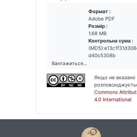
Формат :
Adobe PDF
Розмір :
1.68 MB
Контрольна сума :
(MD5):e13c1f31d30
d40c5308b
Вантажиться...
Вантажиться...
Якщо не вказано 
розповсюджуєтьс
Commons Attribut
4.0 International