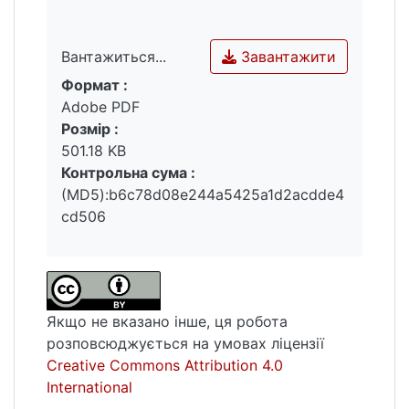
проблеми, відреагування емоцій, а також
толерантність до невизначеності.
Завантажити
Вантажиться...
Зроблено висновок про необхідність
розроблення та апробацію програми
Формат :
Вантажиться...
вторинної профілактики стресових станів
Adobe PDF
та підтримки психологічного благополуччя
Розмір :
українських жінок у вимушеній міграції.
501.18 KB
Контрольна сума :
(MD5):b6c78d08e244a5425a1d2acdde4
cd506
Якщо не вказано інше, ця робота
розповсюджується на умовах ліцензії
Creative Commons Attribution 4.0
International