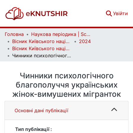
(c
Увійти
Головна
Наукова періодика | Scientific periodicals
Вісник Київського національного університету імені Тараса Шевченка. Психологія | Bulletin of Taras Shevchenko National University of Kyiv. Psychology
2024
Вісник Київського національного університету імені Тараса Шевченка. Психологія. Вип. 1 (19)
Чинники психологічного благополуччя українських жінок-вимушених мігранток
Чинники психологічного
благополуччя українських
жінок-вимушених мігранток
Основні дані публікації
Тип публікації :