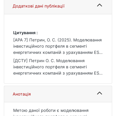
Додаткові дані публікації
Цитування :
[APA 7] Петрин, О. С. (2025). Моделювання
інвестиційного портфеля в сегменті
енергетичних компаній з урахуванням ESG
факторів [Бакалаврська робота, Київський
[ДСТУ] Петрин О. С. Моделювання
національний університет імені Тараса
інвестиційного портфеля в сегменті
Шевченка]. eKNUTSHIR.
енергетичних компаній з урахуванням ESG
https://ir.library.knu.ua/handle/15071834/958
факторів : кваліфікаційна робота
6
бакалавра : 051 Економіка / наук. кер. А. Б.
Камінський. Київ, 2025. 63 с. URL:
Анотація
https://ir.library.knu.ua/handle/15071834/958
6 (дата звернення: 25.07.2026).
Метою даної роботи є моделювання