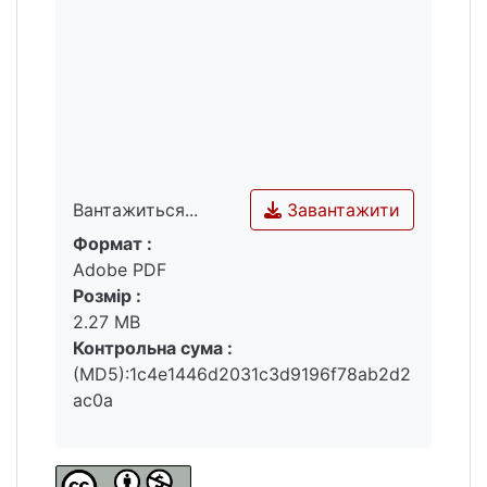
Завантажити
Вантажиться...
Формат :
Вантажиться...
Adobe PDF
Розмір :
2.27 MB
Контрольна сума :
(MD5):1c4e1446d2031c3d9196f78ab2d2
ac0a