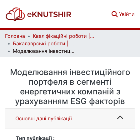
(c
Увійти
Головна
Кваліфікаційні роботи | Qualifying works
Бакалаврські роботи | Bachelor theses
Моделювання інвестиційного портфеля в сегменті енергетичних компаній з урахуванням ESG факторів
Моделювання інвестиційного
портфеля в сегменті
енергетичних компаній з
урахуванням ESG факторів
Основні дані публікації
Тип публікації :