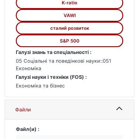
K-ratio
інтеграції ESG-факторів у портфельний
менеджмент для підвищення ефективності
VAWI
та стійкості інвестиційних рішень.
сталий розвиток
S&P 500
Галузі знань та спеціальності :
05 Соціальні та поведінкові науки::051
Економіка
Галузі науки і техніки (FOS) :
Економіка та бізнес
Файли
Файл(и) :