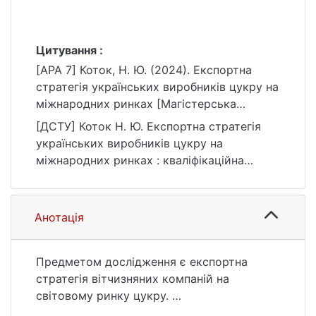
Цитування :
[APA 7] Коток, Н. Ю. (2024). Експортна
стратегія українських виробників цукру на
міжнародних ринках [Магістерська
робота, Київський національний
[ДСТУ] Коток Н. Ю. Експортна стратегія
університет імені Тараса Шевченка].
українських виробників цукру на
eKNUTSHIR.
міжнародних ринках : кваліфікаційна
https://ir.library.knu.ua/handle/15071834/1023
робота магістра : 05 Соціальні та
4
поведінкові науки / наук. кер. О. Ю.
Кузьома. Київ, 2024. 97 с. URL:
Анотація
https://ir.library.knu.ua/handle/15071834/1023
4 (дата звернення: 25.07.2026).
Предметом дослідження є експортна
стратегія вітчизняних компаній на
світовому ринку цукру.
Об’єктом дослідження виступає ринкова