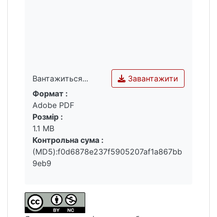
Завантажити
Вантажиться...
Формат :
Вантажиться...
Adobe PDF
Розмір :
1.1 MB
Контрольна сума :
(MD5):f0d6878e237f5905207af1a867bb
9eb9