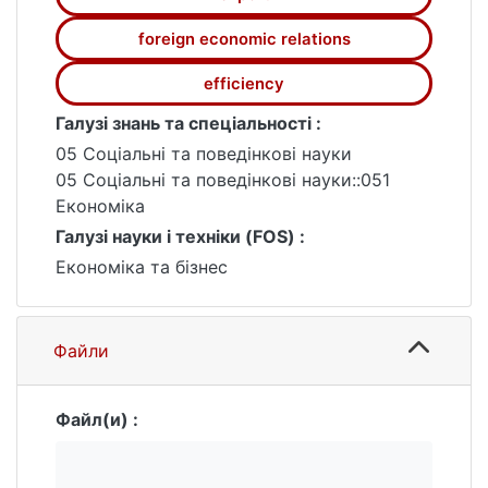
для посилення їхньої
конкурентоспроможності на міжнародних
foreign economic relations
ринках.
efficiency
Галузі знань та спеціальності :
05 Соціальні та поведінкові науки
05 Соціальні та поведінкові науки::051
Економіка
Галузі науки і техніки (FOS) :
Економіка та бізнес
Файли
Файл(и) :