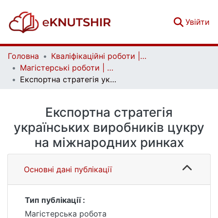
(c
Увійти
Головна
Кваліфікаційні роботи | Qualifying works
Магістерські роботи | Master's theses
Експортна стратегія українських виробників цукру на міжнародних ринках
Експортна стратегія
українських виробників цукру
на міжнародних ринках
Основні дані публікації
Тип публікації :
Магістерська робота