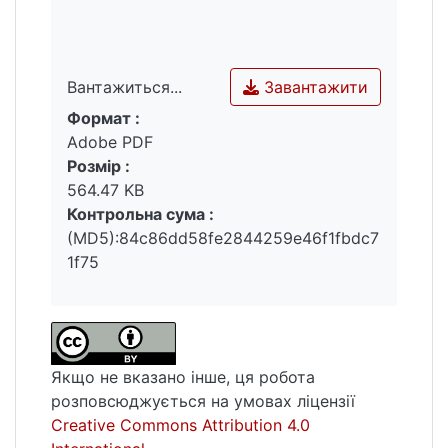
Завантажити
Вантажиться...
Формат :
Вантажиться...
Adobe PDF
Розмір :
564.47 KB
Контрольна сума :
(MD5):84c86dd58fe2844259e46f1fbdc7
1f75
Якщо не вказано інше, ця робота
розповсюджується на умовах ліцензії
Creative Commons Attribution 4.0