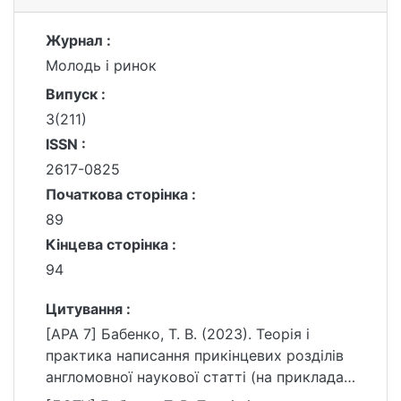
Журнал :
Молодь і ринок
Випуск :
3(211)
ISSN :
2617-0825
Початкова сторінка :
89
Кінцева сторінка :
94
Цитування :
[APA 7] Бабенко, Т. В. (2023). Теорія і
практика написання прикінцевих розділів
англомовної наукової статті (на прикладах
англомовних дослідницьких статей).