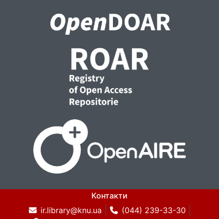
Контакти
ir.library@knu.ua
(044) 239-33-30