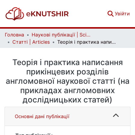
(c
Увійти
Головна
Наукові публікації | Scientific publications
Статті | Articles
Теорія і практика написання прикінцевих розділів англомовної наукової статті (на прикладах англомовних дослідницьких статей)
Теорія і практика написання
прикінцевих розділів
англомовної наукової статті (на
прикладах англомовних
дослідницьких статей)
Основні дані публікації