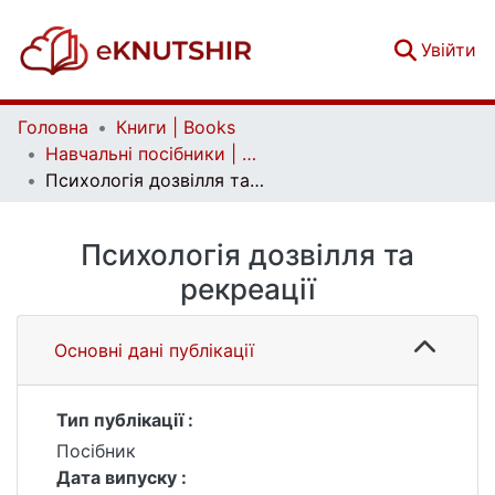
(c
Увійти
Головна
Книги | Books
Навчальні посібники | Handbooks
Психологія дозвілля та рекреації
Психологія дозвілля та
рекреації
Основні дані публікації
Тип публікації :
Посібник
Дата випуску :