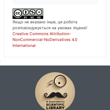
Якщо не вказано інше, ця робота
розповсюджується на умовах ліцензії
Creative Commons Attribution-
NonCommercial-NoDerivatives 4.0
International