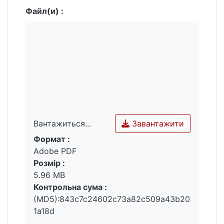
Файл(и) :
Завантажити
Вантажиться...
Формат :
Вантажиться...
Adobe PDF
Розмір :
5.96 MB
Контрольна сума :
(MD5):843c7c24602c73a82c509a43b20
1a18d