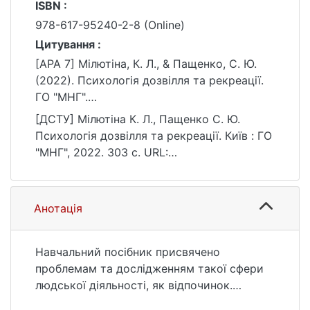
ISBN :
978-617-95240-2-8 (Online)
Цитування :
[APA 7] Мілютіна, К. Л., & Пащенко, С. Ю.
(2022). Психологія дозвілля та рекреації.
ГО "МНГ".
https://ir.library.knu.ua/handle/123456789/25
[ДСТУ] Мілютіна К. Л., Пащенко С. Ю.
00
Психологія дозвілля та рекреації. Київ : ГО
"МНГ", 2022. 303 с. URL:
https://ir.library.knu.ua/handle/123456789/25
00 (дата звернення: 25.07.2026).
Анотація
Навчальний посібник присвячено
проблемам та дослідженням такої сфери
людської діяльності, як відпочинок.
У посібнику розглянуто декілька варіантів