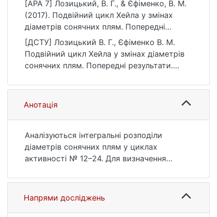
[APA 7] Лозицький, В. Г., & Єфіменко, В. М.
(2017). Подвійний цикл Хейла у змінах
діаметрів сонячних плям. Попередні
результати. Вісник Київського
[ДСТУ] Лозицький В. Г., Єфіменко В. М.
національного університету імені Тараса
Подвійний цикл Хейла у змінах діаметрів
Шевченка. Астрономія, (1(55)), 20–22.
сонячних плям. Попередні результати.
https://doi.org/10.17721/BTSNUA.2017.55.20-
Вісник Київського національного
22
університету імені Тараса Шевченка.
Астрономія. 2017. № 1(55). С. 20—22. DOI:
Анотація
10.17721/BTSNUA.2017.55.20-22 (дата
звернення: 25.07.2026).
Аналізуються інтегральні розподіли
діаметрів сонячних плям у циклах
активності № 12–24. Для визначення
показника інтегрального розподілу α
приймаються до уваги лише великі плями
діаметра 50–90 Мм; для підвищення
Напрями досліджень
точності визначення величини α всі дані
усереднюються за кожен 11-річний цикл.