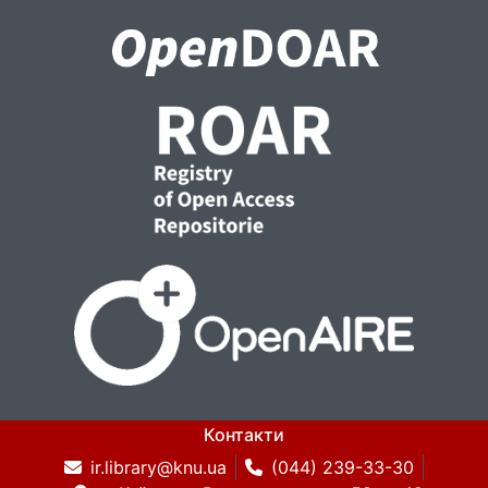
Контакти
ir.library@knu.ua
(044) 239-33-30