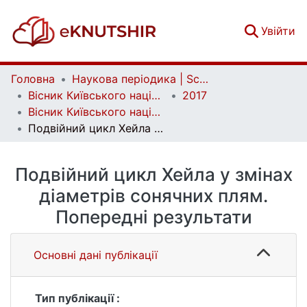
(c
Увійти
Головна
Наукова періодика | Scientific periodicals
Вісник Київського національного університету імені Тараса Шевченка. Астрономія | Bulletin of Taras Shevchenko National University of Kyiv. Astronomy
2017
Вісник Київського національного університету імені Тараса Шевченка. Астрономія. Вип. 1(55)
Подвійний цикл Хейла у змінах діаметрів сонячних плям. Попередні результати
Подвійний цикл Хейла у змінах
діаметрів сонячних плям.
Попередні результати
Основні дані публікації
Тип публікації :