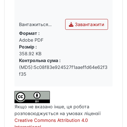
Завантажити
Вантажиться...
Формат :
Вантажиться...
Adobe PDF
Розмір :
358.92 KB
Контрольна сума :
(MD5):5c08f83e924527f1aaeffd64e62f3
f35
Якщо не вказано інше, ця робота
розповсюджується на умовах ліцензії
Creative Commons Attribution 4.0