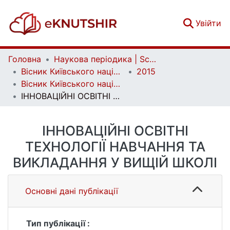
(c
Увійти
Головна
Наукова періодика | Scientific periodicals
Вісник Київського національного університету імені Тараса Шевченка. Педагогіка | Bulletin of Taras Shevchenko National University of Kyiv. Pedagogy
2015
Вісник Київського національного університету імені Тараса Шевченка. Педагогіка. Вип. 1 (1)
ІННОВАЦІЙНІ ОСВІТНІ ТЕХНОЛОГІЇ НАВЧАННЯ ТА ВИКЛАДАННЯ У ВИЩІЙ ШКОЛІ
ІННОВАЦІЙНІ ОСВІТНІ
ТЕХНОЛОГІЇ НАВЧАННЯ ТА
ВИКЛАДАННЯ У ВИЩІЙ ШКОЛІ
Основні дані публікації
Тип публікації :