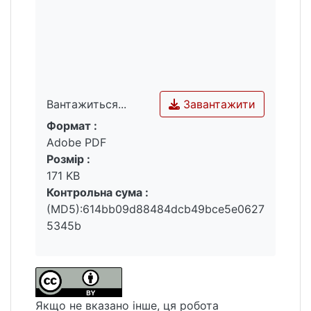
Завантажити
Вантажиться...
Формат :
Вантажиться...
Adobe PDF
Розмір :
171 KB
Контрольна сума :
(MD5):614bb09d88484dcb49bce5e0627
5345b
Якщо не вказано інше, ця робота