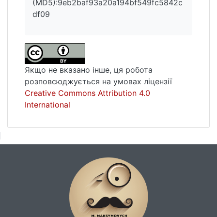
(MD5):9eb2baf93a20a194bf549fc5842c
Висновки. Комплексний аналіз
df09
регуляторної політики у сфері управління
мінеральними ресурсами виявляє
обставини, що потребують врахування під
час оновлення та внесення змін до чинних
стратегій. Створення ефективної системи
Якщо не вказано інше, ця робота
управління мінеральними ресурсами
розповсюджується на умовах ліцензії
можливе у рамках узгоджених цільових
Creative Commons Attribution 4.0
національних стратегічних програм.
International
Функціонування та розвиток такої
системи управління має вирішальне
значення для досягнення збалансованого
управління ресурсами в умовах
швидкозростаючих потреб промисловості.