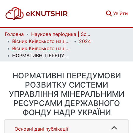
(c
Увійти
Головна
Наукова періодика | Scientific periodicals
Вісник Київського національного університету імені Тараса Шевченка. Геологія | Visnyk of Taras Shevchenko National University of Kyiv. Geology
2024
Вісник Київського національного університету імені Тараса Шевченка. Геологія. 2(105)
НОРМАТИВНІ ПЕРЕДУМОВИ РОЗВИТКУ СИСТЕМИ УПРАВЛІННЯ МІНЕРАЛЬНИМИ РЕСУРСАМИ ДЕРЖАВНОГО ФОНДУ НАДР УКРАЇНИ
НОРМАТИВНІ ПЕРЕДУМОВИ
РОЗВИТКУ СИСТЕМИ
УПРАВЛІННЯ МІНЕРАЛЬНИМИ
РЕСУРСАМИ ДЕРЖАВНОГО
ФОНДУ НАДР УКРАЇНИ
Основні дані публікації