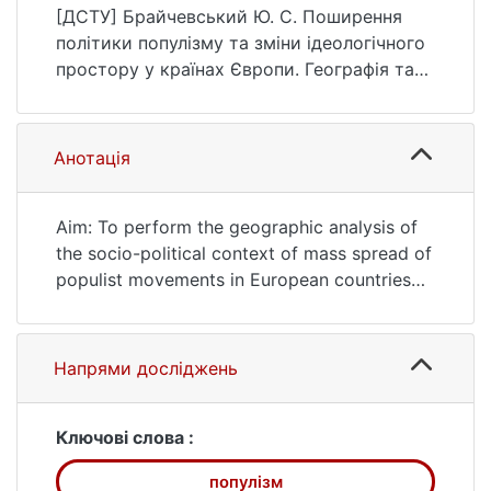
Географія та туризм, (52), 52–59.
[ДСТУ] Брайчевський Ю. С. Поширення
https://doi.org/10.17721/2308-
політики популізму та зміни ідеологічного
135X.2019.52.52-59
простору у країнах Європи. Географія та
туризм. 2019. № 52. С. 52—59. DOI:
10.17721/2308-135X.2019.52.52-59 (дата
звернення: 25.07.2026).
Анотація
Aim: To perform the geographic analysis of
the socio-political context of mass spread of
populist movements in European countries
and to trace its impact on the ideological
space in the European region. Methodology:
The paper is based upon the historical-
Напрями досліджень
geographic overview of the pre-conditions
framing the political and party systems
development in European countries in the
Ключові слова :
second half of the XXth century, analysis of
популізм
populism spread dynamics across European