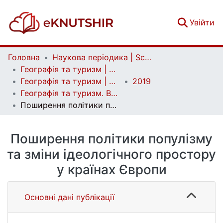
(c
Увійти
Головна
Наукова періодика | Scientific periodicals
Географія та туризм | Geography and tourism
Географія та туризм | Geography and tourism
2019
Географія та туризм. Випуск 52
Поширення політики популізму та зміни ідеологічного простору у країнах Європи
Поширення політики популізму
та зміни ідеологічного простору
у країнах Європи
Основні дані публікації