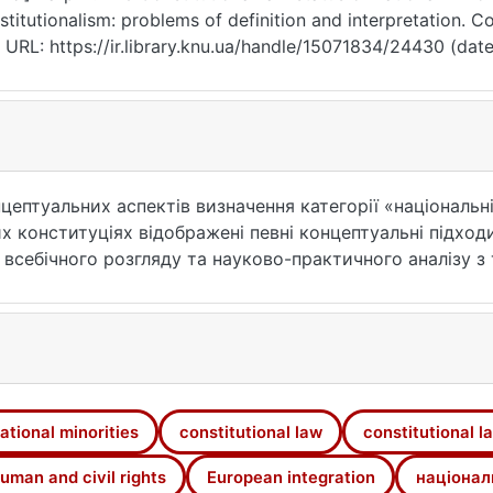
stitutionalism: problems of definition and interpretation. 
. URL: https://ir.library.knu.ua/handle/15071834/24430 (dat
ептуальних аспектів визначення категорії «національн
х конституціях відображені певні концептуальні підход
 всебічного розгляду та науково-практичного аналізу з
ї в частині імплементації загальновизнаних стандартів,
уп. В результаті проведеного аналізу встановлено, що 
ональних меншин в сучасних державах базується на діал
ості дають можливість виділити національні меншини в я
 об’єкта конституційно-правового регулювання.
ational minorities
constitutional law
constitutional l
uman and civil rights
European integration
націонал