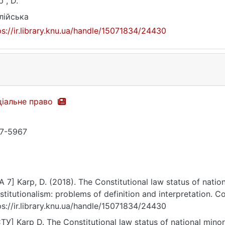
p , D.
лійська
ps://ir.library.knu.ua/handle/15071834/24430
іальне право
7-5967
A 7] Karp, D. (2018). The Constitutional law status of natio
stitutionalism: problems of definition and interpretation. С
ps://ir.library.knu.ua/handle/15071834/24430
ТУ] Karp D. The Constitutional law status of national minor