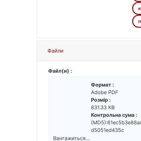
к
п
Файли
Файл(и) :
Формат :
Adobe PDF
Розмір :
831.33 KB
Контрольна сума :
(MD5):61ec5b3e88a
d5051ed435c
Вантажиться...