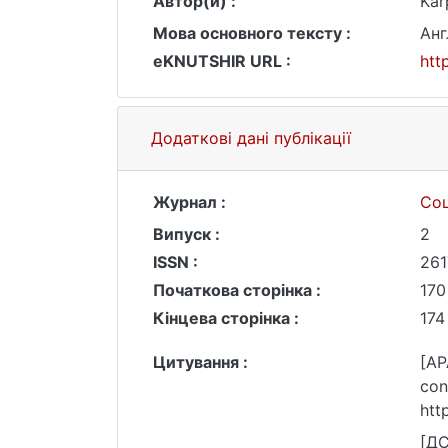
Автор(и) :
Kar
Мова основного тексту :
Анг
eKNUTSHIR URL :
htt
Додаткові дані публікації
Журнал :
Соц
Випуск :
2
ISSN :
261
Початкова сторінка :
170
Кінцева сторінка :
174
Цитування :
[AP
con
htt
[ДС