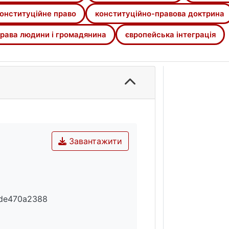
онституційне право
конституційно-правова доктрина
рава людини і громадянина
європейська інтеграція
Завантажити
de470a2388