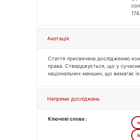
con
174
Анотація
Стаття присвячена дослідженню конц
права. Стверджується, що у сучасни
національних меншин, що вимагає їх
європейської міждержавної інтеграці
людини, громадянина і соціальних гр
конституційно-правовий статус наці
Напрями досліджень
політичного дискурсів, які у сукупн
конституційно-правових відносин та
Ключові слова :
n
h