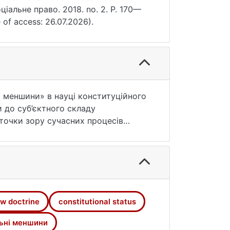
Соціальне право. 2018. no. 2. P. 170—
e of access: 26.07.2026).
і меншини» в науці конституційного
и до суб’єктного складу
 точки зору сучасних процесів
 принципів і норм у сфері прав
концептуально і методологічно
ектичній єдності етнічного і
кості окремих суб’єктів
aw doctrine
constitutional status
ьні меншини