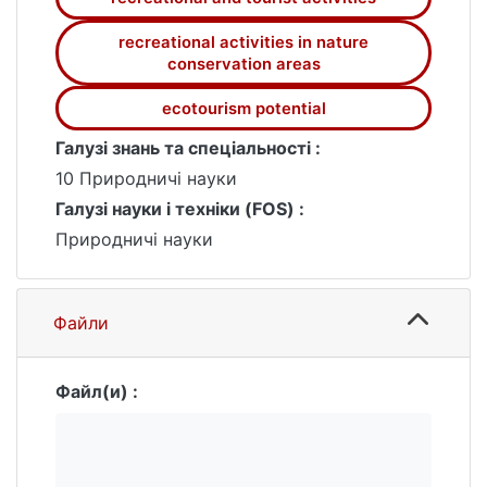
подано рекомендації щодо подальшого
розвитку та популяризації екотуризму на
recreational activities in nature
conservation areas
території парку.
ecotourism potential
Галузі знань та спеціальності :
10 Природничі науки
Галузі науки і техніки (FOS) :
Природничі науки
Файли
Файл(и) :