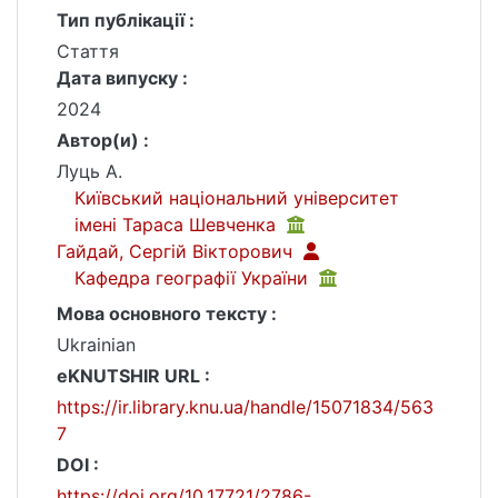
Тип публікації :
Стаття
Дата випуску :
2024
Автор(и) :
Луць А.
Київський національний університет
імені Тараса Шевченка
Гайдай, Сергій Вікторович
Кафедра географії України
Мова основного тексту :
Ukrainian
eKNUTSHIR URL :
https://ir.library.knu.ua/handle/15071834/563
7
DOI :
https://doi.org/10.17721/2786-