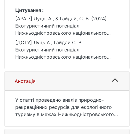
Цитування :
[APA 7] Луць, А., & Гайдай, С. В. (2024).
Екотуристичний потенціал
Нижньодністровського національного
природного парку. Конструктивна
[ДСТУ] Луць А., Гайдай С. В.
географія та раціональне використання
Екотуристичний потенціал
природних ресурсів, (5 (1)), 24–30.
Нижньодністровського національного
https://doi.org/10.17721/2786-
природного парку. Конструктивна
4561.2024.5.1.-3/12
географія та раціональне використання
природних ресурсів. 2024. № 5 (1). С. 24—
Анотація
30. URL: https://doi.org/10.17721/2786-
4561.2024.5.1.-3/12 (дата звернення:
25.07.2026).
У статті проведено аналіз природно-
рекреаційних ресурсів для екологічного
туризму в межах Нижньодністровського
національного природного парку. На
основі аналізу природніх умов та ресурсів