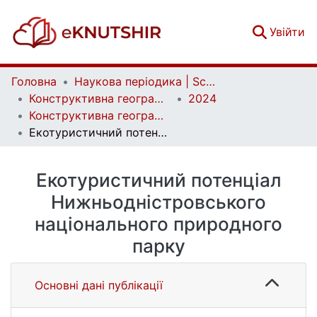
(c
Увійти
Головна
Наукова періодика | Scientific periodicals
Конструктивна географія та раціональне використання природних ресурсів | Constructive geography and rational use of natural resources
2024
Конструктивна географія та раціональне використання природних ресурсів. Випуск 5, № 1
Екотуристичний потенціал Нижньодністровського національного природного парку
Екотуристичний потенціал
Нижньодністровського
національного природного
парку
Основні дані публікації