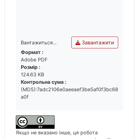
Завантажити
Вантажиться...
Формат :
Вантажиться...
Adobe PDF
Розмір :
124.63 KB
Контрольна сума :
(MD5):7adc2106e0aeeaef3be5af0f3bc68
a0f
Якщо не вказано інше, ця робота