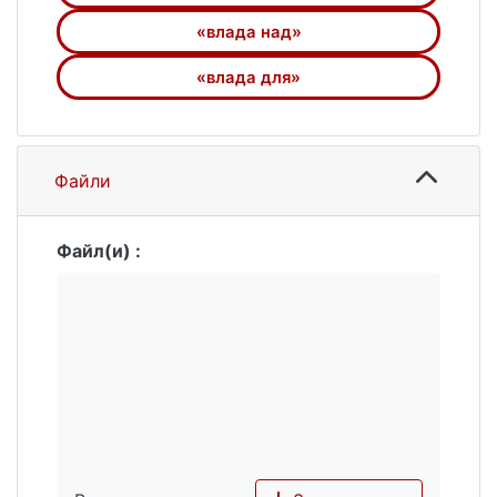
окремим індивідам чи групам, а цілим
колективам людей чи взагалі усьому
«влада над»
суспільству.
«влада для»
Файли
Файл(и) :