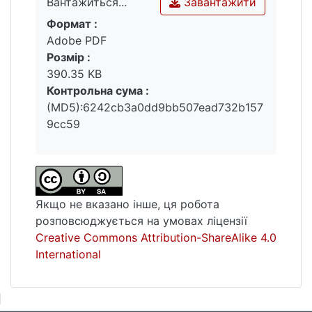
Завантажити
Вантажиться...
Формат :
Вантажиться...
Adobe PDF
Розмір :
390.35 KB
Контрольна сума :
(MD5):6242cb3a0dd9bb507ead732b157
9cc59
Якщо не вказано інше, ця робота
розповсюджується на умовах ліцензії
Creative Commons Attribution-ShareAlike 4.0
International