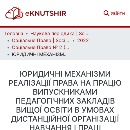
(c
Увійти
Головна
Наукова періодика | Scientific periodicals
Соціальне Право | Social Law
2022
Соціальне Право № 2 (2022)
ЮРИДИЧНІ МЕХАНІЗМИ РЕАЛІЗАЦІЇ ПРАВА НА ПРАЦЮ ВИПУСКНИКАМИ ПЕДАГОГІЧНИХ ЗАКЛАДІВ ВИЩОЇ ОСВІТИ В УМОВАХ ДИСТАНЦІЙНОЇ ОРГАНІЗАЦІЇ НАВЧАННЯ І ПРАЦІ
ЮРИДИЧНІ МЕХАНІЗМИ
РЕАЛІЗАЦІЇ ПРАВА НА ПРАЦЮ
ВИПУСКНИКАМИ
ПЕДАГОГІЧНИХ ЗАКЛАДІВ
ВИЩОЇ ОСВІТИ В УМОВАХ
ДИСТАНЦІЙНОЇ ОРГАНІЗАЦІЇ
НАВЧАННЯ І ПРАЦІ