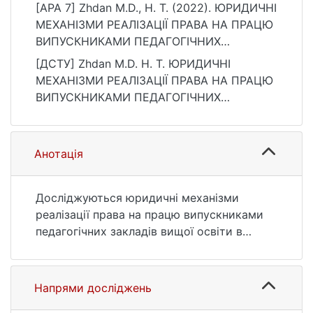
[APA 7] Zhdan M.D., H. T. (2022). ЮРИДИЧНІ
МЕХАНІЗМИ РЕАЛІЗАЦІЇ ПРАВА НА ПРАЦЮ
ВИПУСКНИКАМИ ПЕДАГОГІЧНИХ
ЗАКЛАДІВ ВИЩОЇ ОСВІТИ В УМОВАХ
[ДСТУ] Zhdan M.D. H. T. ЮРИДИЧНІ
ДИСТАНЦІЙНОЇ ОРГАНІЗАЦІЇ НАВЧАННЯ І
МЕХАНІЗМИ РЕАЛІЗАЦІЇ ПРАВА НА ПРАЦЮ
ПРАЦІ. Соціальне Право, (2), 6–12.
ВИПУСКНИКАМИ ПЕДАГОГІЧНИХ
https://doi.org/10.32751/2617-5967-2022-
ЗАКЛАДІВ ВИЩОЇ ОСВІТИ В УМОВАХ
02-01
ДИСТАНЦІЙНОЇ ОРГАНІЗАЦІЇ НАВЧАННЯ І
ПРАЦІ. Соціальне Право. 2022. № 2. С. 6—
Анотація
12. DOI: 10.32751/2617-5967-2022-02-01
(дата звернення: 25.07.2026).
Досліджуються юридичні механізми
реалізації права на працю випускниками
педагогічних закладів вищої освіти в
умовах дистанційної організації навчання і
праці. Автори зазначають, що потребує
уточнення понятійний апарат щодо
Напрями досліджень
юридичного механізму реалізації права на