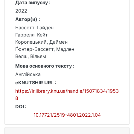
Дата випуску :
2022
Автор(и) :
Бассетт, Гайден
Гаррелл, Кейт
Коропецький, Даймєн
Ґюнтер-Бассетт, Мадлен
Велш, Вільям
Мова основного тексту :
Англійська
eKNUTSHIR URL :
https://ir.library.knu.ua/handle/15071834/1953
8
DOI :
10.17721/2519-4801.2022.1.04