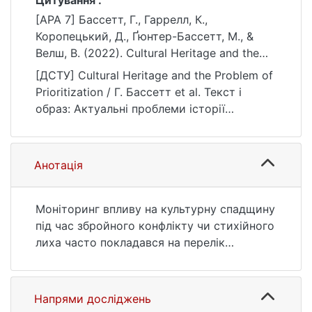
Цитування :
[APA 7] Бассетт, Г., Гаррелл, К.,
Коропецький, Д., Ґюнтер-Бассетт, М., &
Велш, В. (2022). Cultural Heritage and the
Problem of Prioritization. Текст і образ:
[ДСТУ] Cultural Heritage and the Problem of
Актуальні проблеми історії мистецтва,
Prioritization / Г. Бассетт et al. Текст і
1(13), 43–50. https://doi.org/10.17721/2519-
образ: Актуальні проблеми історії
4801.2022.1.04
мистецтва. 2022. Vol. 1, no. 13. P. 43—50.
DOI: 10.17721/2519-4801.2022.1.04 (date of
access: 25.07.2026).
Анотація
Моніторинг впливу на культурну спадщину
під час збройного конфлікту чи стихійного
лиха часто покладався на перелік
пріоритетів. Ці списки ранжують культурні
об’єкти за відносною важливістю.
Незважаючи на те, що моніторинг
Напрями досліджень
культурної спадщини народжується з