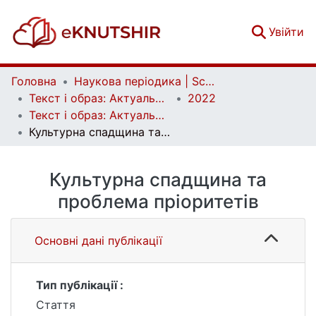
(c
Увійти
Головна
Наукова періодика | Scientific periodicals
Текст і образ: Актуальні проблеми історії мистецтва | Text and Image: Essential Problems in Art History
2022
Текст і образ: Актуальні проблеми історії мистецтва. Вип. 1(13)
Культурна спадщина та проблема пріоритетів
Культурна спадщина та
проблема пріоритетів
Основні дані публікації
Тип публікації :
Стаття