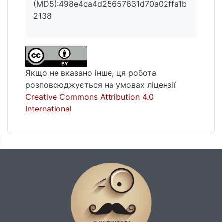
(MD5):498e4ca4d25657631d70a02ffa1b
2138
Якщо не вказано інше, ця робота
розповсюджується на умовах ліцензії
Creative Commons Attribution 4.0
International