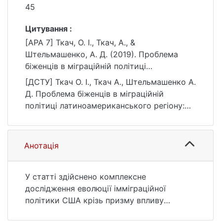
45
Цитування :
[APA 7] Ткач, О. І., Ткач, А., &
Штельмашенко, А. Д. (2019). Проблема
біженців в міграційній політиці
латиноамериканського регіону: політико-
[ДСТУ] Ткач О. І., Ткач А., Штельмашенко А.
географічний аналіз. Вісник Київського
Д. Проблема біженців в міграційній
національного університету імені Тараса
політиці латиноамериканського регіону:
Шевченка. Державне управління, (1(11)),
політико-географічний аналіз. Вісник
36–45. https://doi.org/10.17721/2616-
Київського національного університету
9193.2019/11-4/7
імені Тараса Шевченка. Державне
Анотація
управління. 2019. № 1(11). С. 36—45. DOI:
10.17721/2616-9193.2019/11-4/7 (дата
звернення: 25.07.2026).
У статті здійснено комплексне
дослідження еволюції імміграційної
політики США крізь призму впливу
внутрішніх та зовнішніх чинників.