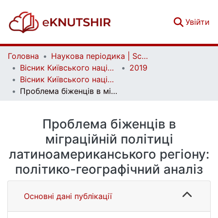
(c
Увійти
Головна
Наукова періодика | Scientific periodicals
Вісник Київського національного університету імені Тараса Шевченка. Серія: Державне управління | Bulletin of Taras Shevchenko National University of Kyiv. Public Administration
2019
Вісник Київського національного університету імені Тараса Шевченка. Серія: Державне управління. Вип. 1 (11)
Проблема біженців в міграційній політиці латиноамериканського регіону: політико-географічний аналіз
Проблема біженців в
міграційній політиці
латиноамериканського регіону:
політико-географічний аналіз
Основні дані публікації