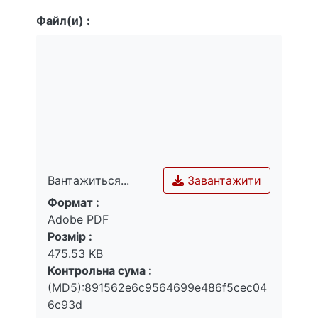
Файл(и) :
Завантажити
Вантажиться...
Формат :
Вантажиться...
Adobe PDF
Розмір :
475.53 KB
Контрольна сума :
(MD5):891562e6c9564699e486f5cec04
6c93d