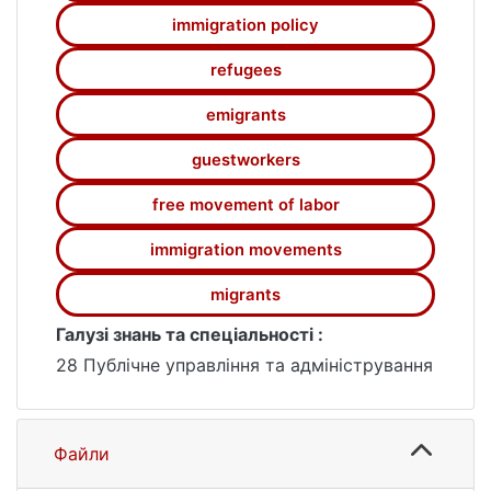
рівнях. На сьогодні жодна з держав не
immigration policy
здатна самостійно впоратися з
управлінням міграційними потоками.
refugees
Постає об’єктивна необхідність
emigrants
переосмислення основних засад
здійснення міграційної політики як
guestworkers
окремих країн, так і спільної міграційної
політикию.
free movement of labor
immigration movements
migrants
Галузі знань та спеціальності :
28 Публічне управління та адміністрування
Файли