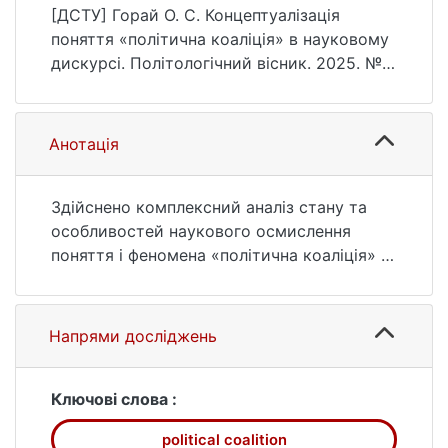
Політологічний вісник, (97), 217–231.
[ДСТУ] Горай О. С. Концептуалізація
https://doi.org/10.17721/2415-
поняття «політична коаліція» в науковому
881x.2025.97.217-231
дискурсі. Політологічний вісник. 2025. №
97. С. 217—231. DOI: 10.17721/2415-
881x.2025.97.217-231 (дата звернення:
25.07.2026).
Анотація
Здійснено комплексний аналіз стану та
особливостей наукового осмислення
поняття і феномена «політична коаліція» в
сучасній політичній науці з виявленням
основних теоретичних напрямів,
методологічних підходів та дискусійних
Напрями досліджень
аспектів у цій проблематиці.
Проаналізовано генезис та еволюцію
концептуального апарату дослідження
Ключові слова :
політичних коаліцій. Систематизовано
political coalition
існуючі наукові підходи та основні