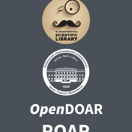
для батьків, педагогів і наставників, щоб
допомогти молоді розвинути стійкість до
соціальних порівнянь і тиску з боку
цифрового середовища.