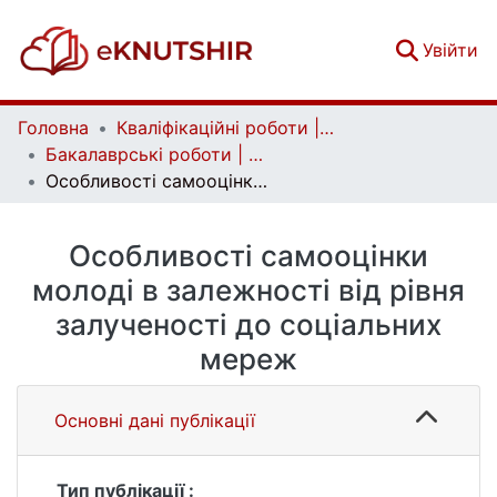
(c
Увійти
Головна
Кваліфікаційні роботи | Qualifying works
Бакалаврські роботи | Bachelor theses
Особливості самооцінки молоді в залежності від рівня залученості до соціальних мереж
Особливості самооцінки
молоді в залежності від рівня
залученості до соціальних
мереж
Основні дані публікації
Тип публікації :