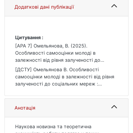
Додаткові дані публікації
Цитування :
[APA 7] Омельянова, В. (2025).
Особливості самооцінки молоді в
залежності від рівня залученості до
соціальних мереж [Бакалаврська робота,
[ДСТУ] Омельянова В. Особливості
Київський національний університет імені
самооцінки молоді в залежності від рівня
Тараса Шевченка]. eKNUTSHIR.
залученості до соціальних мереж :
https://ir.library.knu.ua/handle/15071834/7561
кваліфікаційна робота бакалавра : 05
Соціальні та поведінкові науки / наук. кер.
А. В. Бахвалова. Київ, 2025. 51 с. URL:
Анотація
https://ir.library.knu.ua/handle/15071834/7561
(дата звернення: 25.07.2026).
Наукова новизна та теоретична