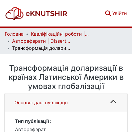
(c
Увійти
Головна
Кваліфікаційні роботи | Qualifying works
Автореферати | Dissertation abstract
Трансформація доларизації в країнах Латинської Америки в умовах глобалізації
Трансформація доларизації в
країнах Латинської Америки в
умовах глобалізації
Основні дані публікації
Тип публікації :
Автореферат