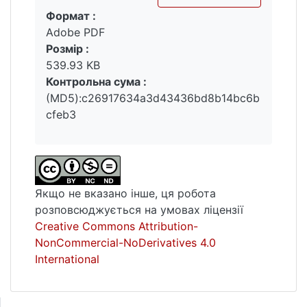
Формат :
латиноамериканських країнах у рамках
Вантажиться...
Adobe PDF
стратегії дедоларизації з урахуванням
Розмір :
ефектів коливань глобальної ліквідності.
539.93 KB
Проаналізовано напрями стратегії
Контрольна сума :
дедоларизації в країнах регіону з
(MD5):c26917634a3d43436bd8b14bc6b
виокремленням її рівнів, форм та
cfeb3
інструментів.
Ключові слова: Латинська Америка,
доларизація економіки, фінансова
доларизація, стратегія дедоларизації,
Якщо не вказано інше, ця робота
глобалізація, відкритість економіки,
розповсюджується на умовах ліцензії
монетарна політика.
Creative Commons Attribution-
NonCommercial-NoDerivatives 4.0
International