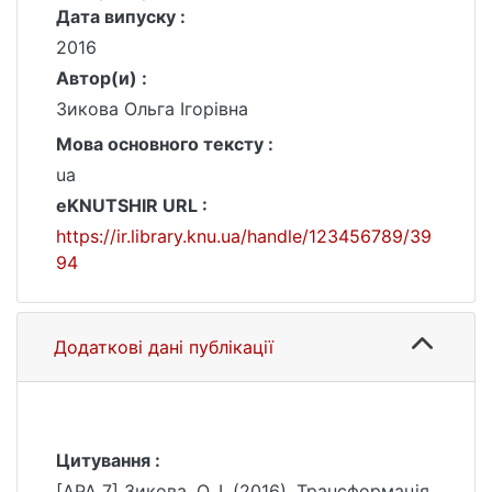
Дата випуску :
2016
Автор(и) :
Зикова Ольга Ігорівна
Мова основного тексту :
ua
eKNUTSHIR URL :
https://ir.library.knu.ua/handle/123456789/39
94
Додаткові дані публікації
Цитування :
[APA 7] Зикова, О. І. (2016). Трансформація