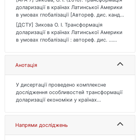
доларизації в країнах Латинської Америки
в умовах глобалізації [Автореф. дис. канд.
екон. наук, Київський національний
[ДСТУ] Зикова О. І. Трансформація
університет імені Тараса Шевченка].
доларизації в країнах Латинської Америки
eKNUTSHIR.
в умовах глобалізації : автореф. дис. …
https://ir.library.knu.ua/handle/123456789/39
канд. екон. наук : 29 Міжнародні
94
відносини. Київ, 2016. 23 с. URL:
https://ir.library.knu.ua/handle/123456789/39
Анотація
94 (дата звернення: 25.07.2026).
У дисертації проведено комплексне
дослідження особливостей трансформації
доларизації економіки у країнах
Латинської Америки в умовах глобалізації.
Проаналізовано еволюцію концептуальних
підходів до трактування доларизації,
Напрями досліджень
розглянуто основні теоретичні наукові
підходи до типології доларизації із