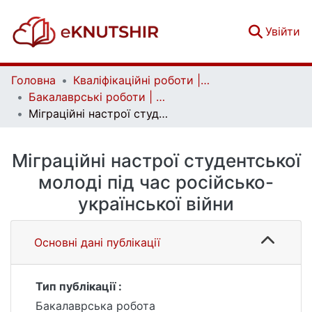
(c
Увійти
Головна
Кваліфікаційні роботи | Qualifying works
Бакалаврські роботи | Bachelor theses
Міграційні настрої студентської молоді під час російсько-української війни
Міграційні настрої студентської
молоді під час російсько-
української війни
Основні дані публікації
Тип публікації :
Бакалаврська робота