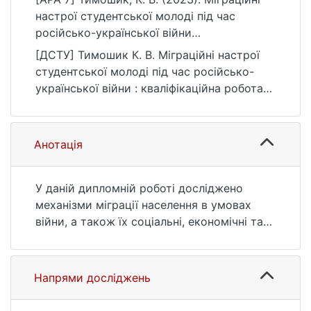
настрої студентської молоді під час
російсько-української війни
[Бакалаврська робота, Київський
[ДСТУ] Тимошик К. В. Міграційні настрої
національний університет імені Тараса
студентської молоді під час російсько-
Шевченка]. eKNUTSHIR.
української війни : кваліфікаційна робота
https://ir.library.knu.ua/handle/123456789/42
бакалавра : 05 Соціальні та поведінкові
20
науки. Київ, 2023. 55 с. URL:
https://ir.library.knu.ua/handle/123456789/42
Анотація
20 (дата звернення: 25.07.2026).
У даній дипломній роботі досліджено
механізми міграції населення в умовах
війни, а також їх соціальні, економічні та
політичні наслідки для переселенців та
країн-приймачів. Розкрито складність цієї
проблеми.
Напрями досліджень