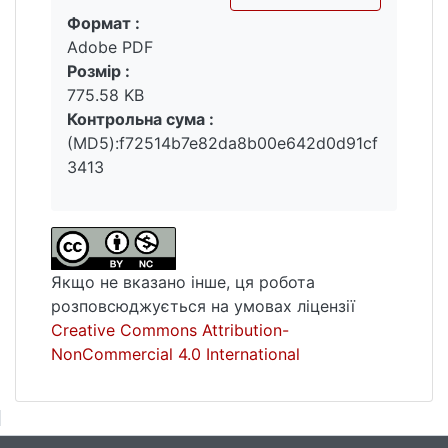
Формат :
Вантажиться...
Adobe PDF
Розмір :
775.58 KB
Контрольна сума :
(MD5):f72514b7e82da8b00e642d0d91cf
3413
Якщо не вказано інше, ця робота
розповсюджується на умовах ліцензії
Creative Commons Attribution-
NonCommercial 4.0 International