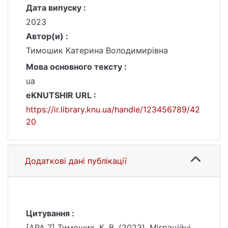
Дата випуску :
2023
Автор(и) :
Тимошик Катерина Володимирівна
Мова основного тексту :
ua
eKNUTSHIR URL :
https://ir.library.knu.ua/handle/123456789/42
20
Додаткові дані публікації
Цитування :
[APA 7] Тимошик, К. В. (2023). Міграційні