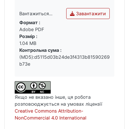
стану можуть бути використані
управлінцями для покращення ситуації в
Завантажити
Вантажиться...
країні.
Формат :
Вантажиться...
Adobe PDF
Розмір :
Ключові слова: національна інноваційна
1.04 MB
система, сталий розвиток, розбудова
Контрольна сума :
України, державна підтримка інновацій.
(MD5):d5115d03b24de3f4313b81590269
b73e
Якщо не вказано інше, ця робота
розповсюджується на умовах ліцензії
Creative Commons Attribution-
NonCommercial 4.0 International