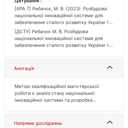
Цитування :
[APA 7] Рибачок, М. В. (2023). Розбудова
національної інноваційної системи для
забезпечення сталого розвитку України та
її регіонів [Магістерська робота, Київський
[ДСТУ] Рибачок М. В. Розбудова
національний університет імені Тараса
національної інноваційної системи для
Шевченка]. eKNUTSHIR.
забезпечення сталого розвитку України та
https://ir.library.knu.ua/handle/123456789/64
її регіонів : кваліфікаційна робота магістра
98
: 28 Публічне управління та
адміністрування. Київ, 2023. 73 с. URL:
Анотація
https://ir.library.knu.ua/handle/123456789/64
98 (дата звернення: 25.07.2026).
Метою кваліфікаційної магістерської
роботи є аналіз стану національної
інноваційної системи та розробка
стратегічних рекомендацій та практичних
інструментів для ефективної її розбудови,
спрямованих на забезпечення сталого
Напрями досліджень
розвитку України та її регіонів.