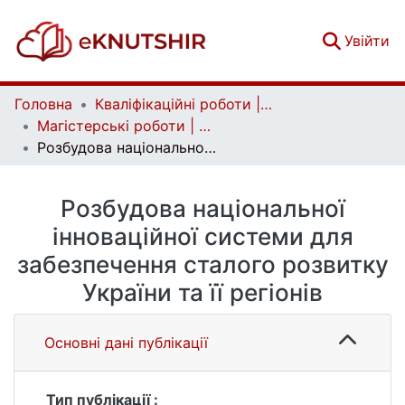
(c
Увійти
Головна
Кваліфікаційні роботи | Qualifying works
Магістерські роботи | Master's theses
Розбудова національної інноваційної системи для забезпечення сталого розвитку України та її регіонів
Розбудова національної
інноваційної системи для
забезпечення сталого розвитку
України та її регіонів
Основні дані публікації
Тип публікації :