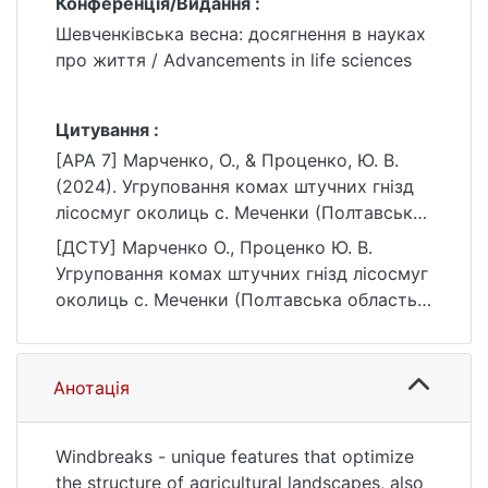
Конференція/Видання :
Шевченківська весна: досягнення в науках
про життя / Advancements in life sciences
Цитування :
[APA 7] Марченко, О., & Проценко, Ю. В.
(2024). Угруповання комах штучних гнізд
лісосмуг околиць с. Меченки (Полтавська
область). У Шевченківська весна:
[ДСТУ] Марченко О., Проценко Ю. В.
досягнення в науках про життя /
Угруповання комах штучних гнізд лісосмуг
Advancements in life sciences.
околиць с. Меченки (Полтавська область).
https://ir.library.knu.ua/handle/15071834/508
Шевченківська весна: досягнення в науках
9
про життя / Advancements in life sciences :
матеріали конф. Київ : Київський
Анотація
національний університет імені Тараса
Шевченка, 2024. URL:
https://ir.library.knu.ua/handle/15071834/508
Windbreaks - unique features that optimize
9 (дата звернення: 25.07.2026).
the structure of agricultural landscapes, also