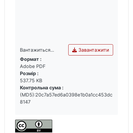
were analyzed for 2021-2022.
Завантажити
Вантажиться...
Формат :
Вантажиться...
Adobe PDF
Розмір :
537.75 KB
Контрольна сума :
(MD5):20c7a57ed6a0398e1b0a1cc453dc
8147