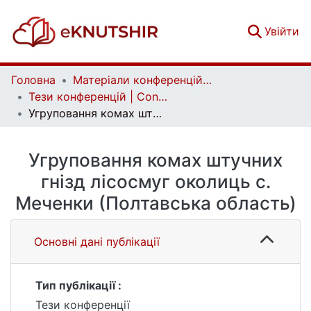
(c
Увійти
Головна
Матеріали конференцій | Conference materials
Тези конференцій | Conference papers
Угруповання комах штучних гнізд лісосмуг околиць с. Меченки (Полтавська область)
Угруповання комах штучних
гнізд лісосмуг околиць с.
Меченки (Полтавська область)
Основні дані публікації
Тип публікації :
Тези конференції