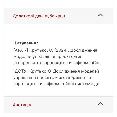
Додаткові дані публікації
Цитування :
[APA 7] Крутько, О. (2024). Дослідження
моделей управління проєктом зі
створення та впровадження інформаційної
системи для мінімізації наслідків стресу
[ДСТУ] Крутько О. Дослідження моделей
під контролем психотерапевта
управління проєктом зі створення та
[Магістерська робота, Київський
впровадження інформаційної системи для
національний університет імені Тараса
мінімізації наслідків стресу під контролем
Шевченка]. eKNUTSHIR.
психотерапевта : кваліфікаційна робота
https://ir.library.knu.ua/handle/15071834/5681
магістра : 122 Комп’ютерні науки / наук.
Анотація
кер. В. В. Морозов. Київ, 2024. 109 с. URL:
https://ir.library.knu.ua/handle/15071834/5681