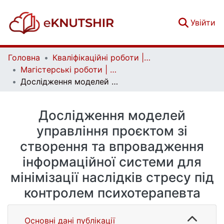
(c
Увійти
Головна
Кваліфікаційні роботи | Qualifying works
Магістерські роботи | Master's theses
Дослідження моделей управління проєктом зі створення та впровадження інформаційної системи для мінімізації наслідків стресу під контролем психотерапевта
Дослідження моделей
управління проєктом зі
створення та впровадження
інформаційної системи для
мінімізації наслідків стресу під
контролем психотерапевта
Основні дані публікації