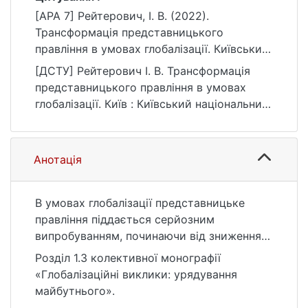
[APA 7] Рейтерович, І. В. (2022).
Трансформація представницького
правління в умовах глобалізації. Київський
національний університет імені Тараса
[ДСТУ] Рейтерович І. В. Трансформація
Шевченка.
представницького правління в умовах
https://ir.library.knu.ua/handle/123456789/21
глобалізації. Київ : Київський національний
41
університет імені Тараса Шевченка, 2022.
URL:
https://ir.library.knu.ua/handle/123456789/21
Анотація
41 (дата звернення: 26.07.2026).
В умовах глобалізації представницьке
правління піддається серйозним
випробуванням, починаючи від зниження
рівня довіри з боку громадян до
Розділ 1.3 колективної монографії
політичних інститутів і лідерів у
«Глобалізаційні виклики: урядування
розвинутих демократичних країнах та
майбутнього».
закінчуючи відвертою імітацією