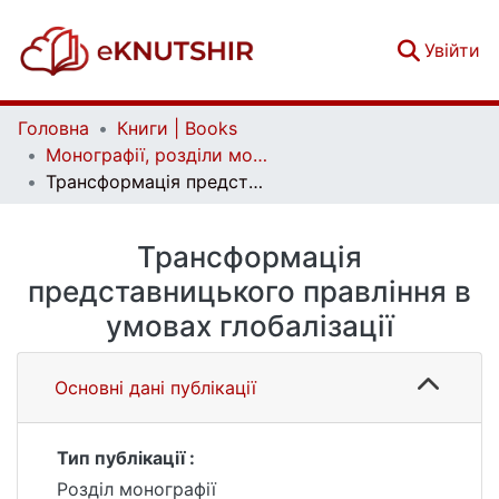
(c
Увійти
Головна
Книги | Books
Монографії, розділи монографій | Monographs, chapters of monographs
Трансформація представницького правління в умовах глобалізації
Трансформація
представницького правління в
умовах глобалізації
Основні дані публікації
Тип публікації :
Розділ монографії