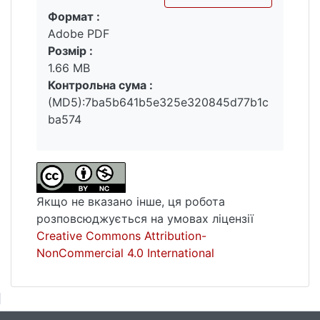
Формат :
Вантажиться...
Adobe PDF
Розмір :
1.66 MB
Контрольна сума :
(MD5):7ba5b641b5e325e320845d77b1c
ba574
Якщо не вказано інше, ця робота
розповсюджується на умовах ліцензії
Creative Commons Attribution-
NonCommercial 4.0 International