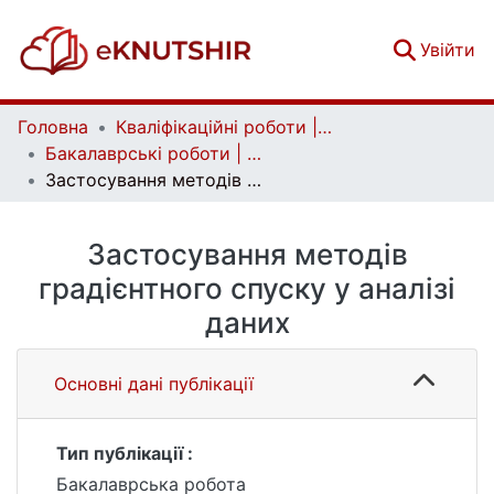
(c
Увійти
Головна
Кваліфікаційні роботи | Qualifying works
Бакалаврські роботи | Bachelor theses
Застосування методів градієнтного спуску у аналізі даних
Застосування методів
градієнтного спуску у аналізі
даних
Основні дані публікації
Тип публікації :
Бакалаврська робота