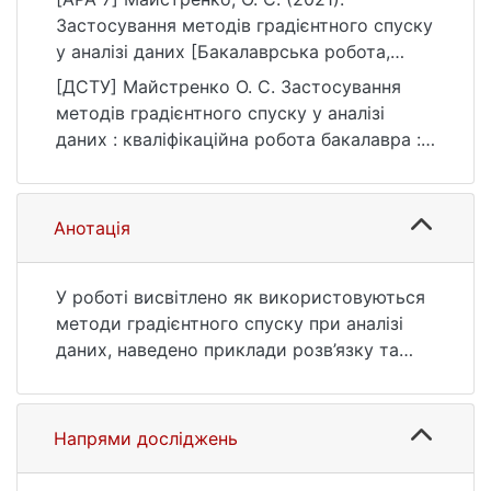
Застосування методів градієнтного спуску
у аналізі даних [Бакалаврська робота,
Київський національний університет імені
[ДСТУ] Майстренко О. С. Застосування
Тараса Шевченка]. eKNUTSHIR.
методів градієнтного спуску у аналізі
https://ir.library.knu.ua/handle/123456789/34
даних : кваліфікаційна робота бакалавра :
12
11 Математика та статистика. Київ, 2021.
50 с. URL:
https://ir.library.knu.ua/handle/123456789/34
Анотація
12 (дата звернення: 25.07.2026).
У роботі висвітлено як використовуються
методи градієнтного спуску при аналізі
даних, наведено приклади розв’язку та
аналізу задач нелінійного програмування
градієнтним методом та розроблено
програми різноманітних регресій, що
Напрями досліджень
використовують метод градієнтного
спуску (див. у додатки А, Б, В).