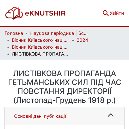
(c
Увійти
Головна
Наукова періодика | Scientific periodicals
Вісник Київського національного університету імені Тараса Шевченка. Історія | Bulletin of Taras Shevchenko National University of Kyiv. History
2024
Вісник Київського національного університету імені Тараса Шевченка. Історія. Вип. 2 (159)
ЛИСТІВКОВА ПРОПАГАНДА ГЕТЬМАНСЬКИХ СИЛ ПІД ЧАС ПОВСТАННЯ ДИРЕКТОРІЇ (Листопад-Грудень 1918 р.)
ЛИСТІВКОВА ПРОПАГАНДА
ГЕТЬМАНСЬКИХ СИЛ ПІД ЧАС
ПОВСТАННЯ ДИРЕКТОРІЇ
(Листопад-Грудень 1918 р.)
Основні дані публікації