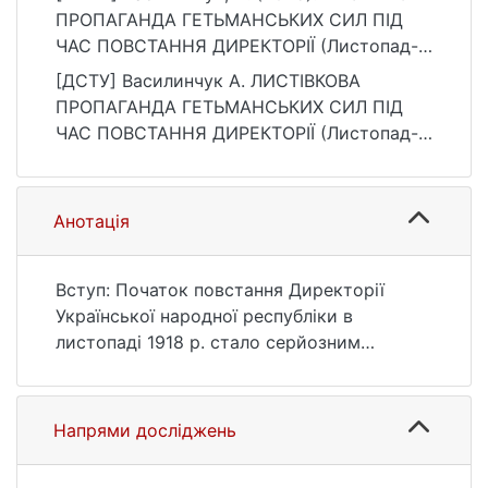
ПРОПАГАНДА ГЕТЬМАНСЬКИХ СИЛ ПІД
ЧАС ПОВСТАННЯ ДИРЕКТОРІЇ (Листопад-
Грудень 1918 р.). Bulletin of Taras
[ДСТУ] Василинчук А. ЛИСТІВКОВА
Shevchenko National University of Kyiv.
ПРОПАГАНДА ГЕТЬМАНСЬКИХ СИЛ ПІД
History, 159(2), 19–29.
ЧАС ПОВСТАННЯ ДИРЕКТОРІЇ (Листопад-
https://doi.org/10.17721/1728-
Грудень 1918 р.). Bulletin of Taras
2640.2024.159.3
Shevchenko National University of Kyiv.
History. 2025. Т. 159, № 2. С. 19—29. DOI:
Анотація
10.17721/1728-2640.2024.159.3 (дата
звернення: 25.07.2026).
Вступ: Початок повстання Директорії
Української народної республіки в
листопаді 1918 р. стало серйозним
викликом для Української Держави і
примусило її терміново вживати заходи як
військового, так і пропагандистського
Напрями досліджень
спрямування з метою недопущення
поширення повстання і його подолання.