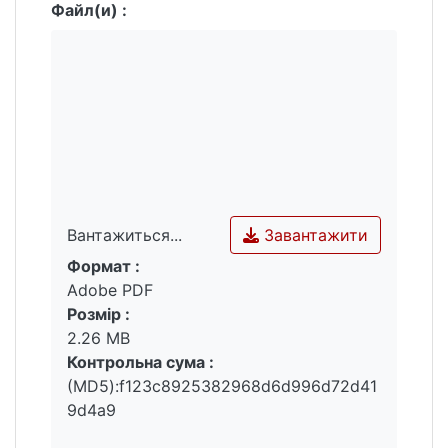
Скоропадського. Також було встановлено
Файл(и) :
наявність підтримки Української Держави
з боку ієрархів православної церкви
шляхом випуску відповідних відозв.
Завантажити
Вантажиться...
Формат :
Вантажиться...
Adobe PDF
Розмір :
2.26 MB
Контрольна сума :
(MD5):f123c8925382968d6d996d72d41
9d4a9