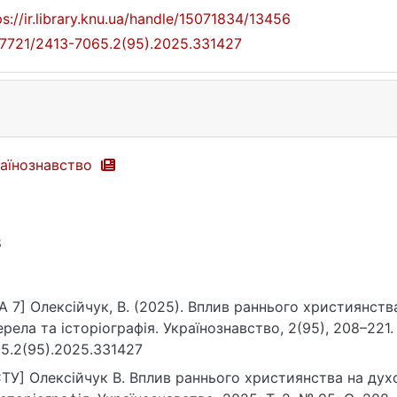
ps://ir.library.knu.ua/handle/15071834/13456
17721/2413-7065.2(95).2025.331427
аїнознавство
8
A 7] Олексійчук, В. (2025). Вплив раннього християнств
рела та історіографія. Українознавство, 2(95), 208–221. h
5.2(95).2025.331427
ТУ] Олексійчук В. Вплив раннього християнства на духовну к