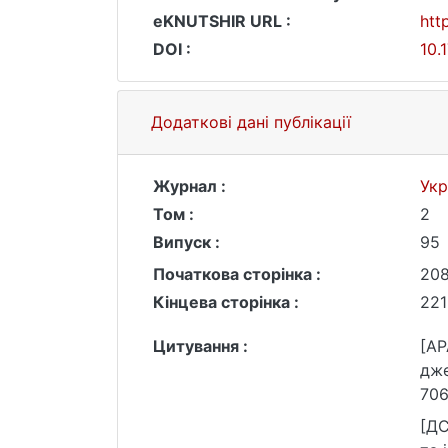
eKNUTSHIR URL :
htt
DOI :
10.
Додаткові дані публікації
Журнал :
Укр
Том :
2
Випуск :
95
Початкова сторінка :
20
Кінцева сторінка :
221
Цитування :
[AP
дже
706
[ДС