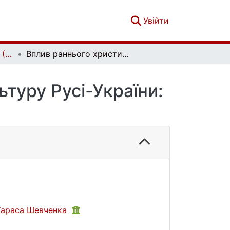
(current)
Увійти
Українознавство. № 2 (95)
Вплив раннього християнства на духовну культуру Русі-України: джерела та історіографія
туру Русі-України:
 Тараса Шевченка