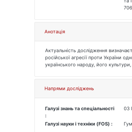
та 
706
Анотація
Актуальність дослідження визначає
російської агресії проти України о
українського народу, його культури,
самодостатності духовно-практичних
спростування маніпулятивних твердж
про особливості духовної культури д
Напрями досліджень
наукового аналізу нового кола джере
Метою статті є системний аналіз дже
України в контексті її взаємодії з 
Галузі знань та спеціальності
03 
Висновки. Дослідження духовної куль
:
доказовою підставою для спростуван
Галузі науки і техніки (FOS) :
Гум
його держави. Системний аналіз дже