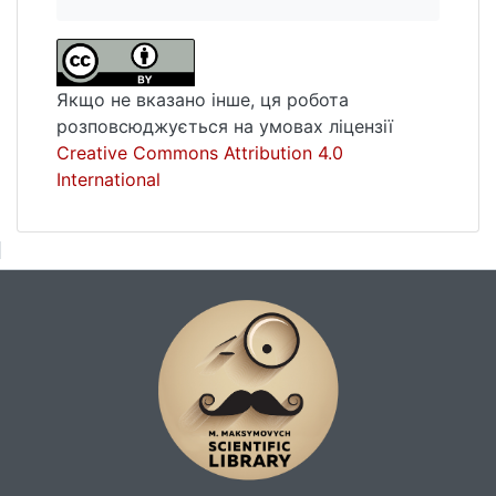
підтверджує використання методики для
визначення параметрів джерела. На основі
графічного методу для визначення
механізмів вогнищ місцевих землетрусів
Якщо не вказано інше, ця робота
отримано спектральні та геометричні
розповсюджується на умовах ліцензії
параметри джерела: сейсмічний момент,
Creative Commons Attribution 4.0
радіус зсувної дислокації, площу розриву,
International
середню посувку по розриву, спад
напруги, енергію та магнітуду. Наукова
новизна роботи полягає у розроблені
методики визначення поля переміщень у
випадку анізотропного середовища з
використанням матричного методу, а
також розвитку графічного методу для
побудови механізмів вогнищ землетрусів
Закарпаття у випадку обмеженої кількості
станцій. Практична значимість роботи
полягає в тому, що на основі розроблених
підходів є можливість визначення