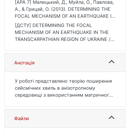
[APA 7] Малицький, Д., Муйла, О., Павлова,
А., & Грицай, О. (2013). DETERMINING THE
FOCAL MECHANISM OF AN EARTHQUAKE IN
THE TRANSCARPATHIAN REGION OF
[ДСТУ] DETERMINING THE FOCAL
UKRAINE. Вісник Київського національного
MECHANISM OF AN EARTHQUAKE IN THE
університету імені Тараса Шевченка.
TRANSCARPATHIAN REGION OF UKRAINE /
Геологія, 4(63), 38–44.
Д. Малицький et al. Вісник Київського
https://ir.library.knu.ua/handle/15071834/208
національного університету імені Тараса
78
Шевченка. Геологія. 2013. Vol. 4, no. 63. P.
Анотація
38—44. URL:
https://ir.library.knu.ua/handle/15071834/208
78 (date of access: 25.07.2026).
У роботі представлено теорію поширення
сейсмічних хвиль в анізотропному
середовищі з використанням матричного
методу Томсона-Хаскела, а також
визначення механізмів вогнищ місцевих
землетрусів. Такі задачі є надзвичайно
Файли
актуальні для вивчення сейсмічності
Закарпаття через обмежену кількість