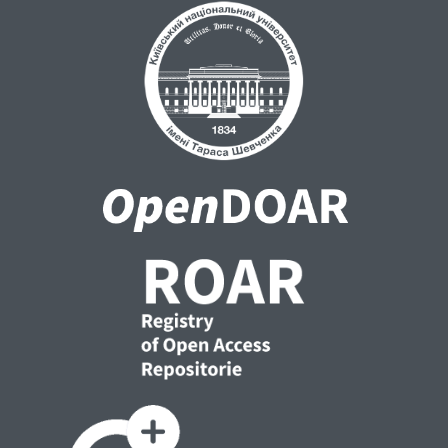
параметрів вогнищ місцевих землетрусів,
що є важливим для вивчення сейсмічності
регіону. Розроблена модифікація
матричного методу для поширення
сейсмічних хвиль в анізотропних
середовищах може бути використана для
визначення тензора сейсмічного моменту
у випадку обмеженої кількості станцій.