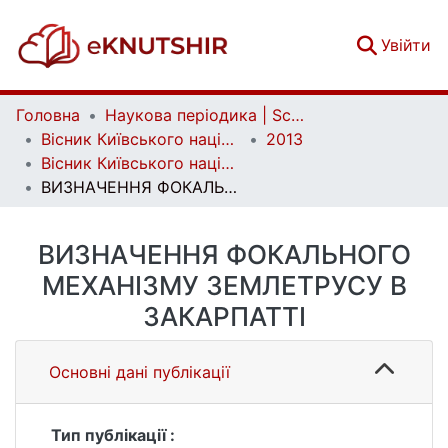
(c
Увійти
Головна
Наукова періодика | Scientific periodicals
Вісник Київського національного університету імені Тараса Шевченка. Геологія | Visnyk of Taras Shevchenko National University of Kyiv. Geology
2013
Вісник Київського національного університету імені Тараса Шевченка. Геологія. 4(63)
ВИЗНАЧЕННЯ ФОКАЛЬНОГО МЕХАНІЗМУ ЗЕМЛЕТРУСУ В ЗАКАРПАТТІ
ВИЗНАЧЕННЯ ФОКАЛЬНОГО
МЕХАНІЗМУ ЗЕМЛЕТРУСУ В
ЗАКАРПАТТІ
Основні дані публікації
Тип публікації :