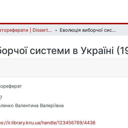
Автореферати | Dissertation abstract
Еволюція виборчої системи в Україні (1917–1939 рр.)
орчої системи в Україні (1
тореферат
7
ленко Валентина Валеріївна
ps://ir.library.knu.ua/handle/123456789/4436