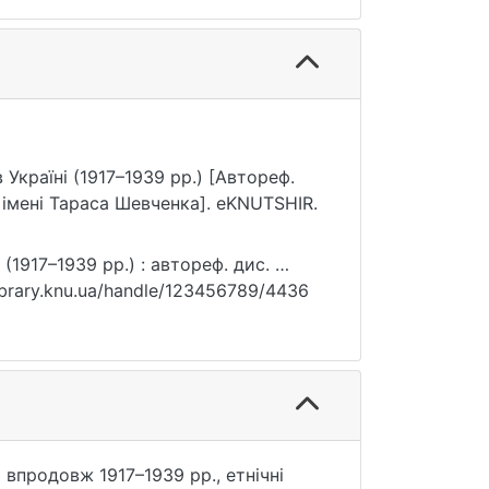
 Україні (1917–1939 рр.) [Автореф.
 імені Тараса Шевченка]. eKNUTSHIR.
(1917–1939 рр.) : автореф. дис. …
.library.knu.ua/handle/123456789/4436
впродовж 1917–1939 рр., етнічні