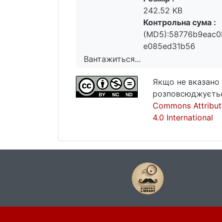
242.52 KB
Контрольна сума :
(MD5):58776b9eac
e085ed31b56
Вантажиться...
Вантажиться...
Якщо не вказано 
розповсюджуєтьс
Commons Attribut
4.0 International