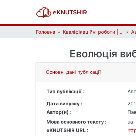
Головна
Кваліфікаційні роботи | Qualifying works
Еволюція виб
Основні дані публікації
Тип публікації :
Ав
Дата випуску :
201
Автор(и) :
Пав
Мова основного тексту :
ua
eKNUTSHIR URL :
htt