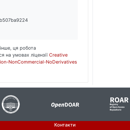
0b507ba9224
інше, ця робота
я на умовах ліцензії
Creative
ion-NonCommercial-NoDerivatives
Контакти