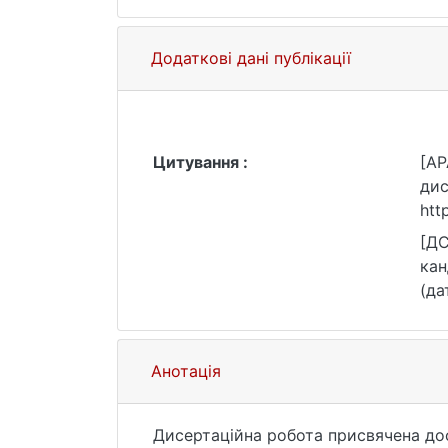
Додаткові дані публікації
Цитування :
[AP
дис
htt
[ДС
кан
(да
Анотація
Дисертаційна робота присвячена дос