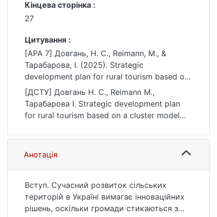
Кінцева сторінка :
27
Цитування :
[APA 7] Довгань, Н. С., Reimann, M., &
Тарабарова, І. (2025). Strategic
development plan for rural tourism based on
a cluster model (example of Cherkasy
[ДСТУ] Довгань Н. С., Reimann M.,
region). Вісник Київського національного
Тарабарова І. Strategic development plan
університету імені Тараса Шевченка, серія
for rural tourism based on a cluster model
Географія, (3-4 (94-95)), 17–27.
(example of Cherkasy region). Вісник
https://doi.org/10.17721/1728-2721.2025.94.2
Київського національного університету
імені Тараса Шевченка, серія Географія.
Анотація
2025. no. 3-4 (94-95). P. 17—27. DOI:
10.17721/1728-2721.2025.94.2 (date of
access: 25.07.2026).
Вступ. Сучасний розвиток сільських
територій в Україні вимагає інноваційних
рішень, оскільки громади стикаються з