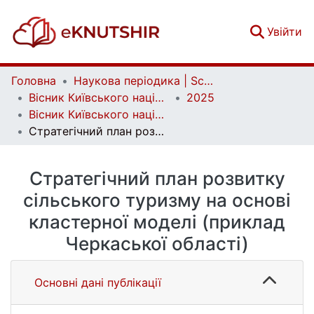
(c
Увійти
Головна
Наукова періодика | Scientific periodicals
Вісник Київського національного університету імені Тараса Шевченка. Географія | Bulletin of Taras Shevchenko National University of Kyiv. Geography
2025
Вісник Київського національного університету імені Тараса Шевченка. Географія. Випуск 3/4 (94/95)
Стратегічний план розвитку сільського туризму на основі кластерної моделі (приклад Черкаської області)
Стратегічний план розвитку
сільського туризму на основі
кластерної моделі (приклад
Черкаської області)
Основні дані публікації