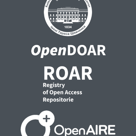
спадщини, зміцнення соціальної
згуртованості та створення конкурентного
і сталого туристичного регіону.