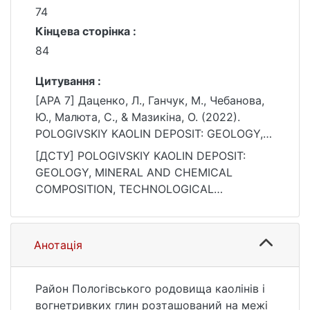
74
Кінцева сторінка :
84
Цитування :
[APA 7] Даценко, Л., Ганчук, M., Чебанова,
Ю., Малюта, С., & Мазикіна, O. (2022).
POLOGIVSKIY KAOLIN DEPOSIT: GEOLOGY,
MINERAL AND CHEMICAL COMPOSITION,
[ДСТУ] POLOGIVSKIY KAOLIN DEPOSIT:
TECHNOLOGICAL PROPERTIES. Вісник
GEOLOGY, MINERAL AND CHEMICAL
Київського національного університету
COMPOSITION, TECHNOLOGICAL
імені Тараса Шевченка. Геологія, 2(97), 74–
PROPERTIES / Л. Даценко et al. Вісник
84. https://doi.org/10.17721/1728-2713.97.10
Київського національного університету
імені Тараса Шевченка. Геологія. 2022. Vol.
Анотація
2, no. 97. P. 74—84. DOI: 10.17721/1728-
2713.97.10 (date of access: 25.07.2026).
Район Пологівського родовища каолінів і
вогнетривких глин розташований на межі