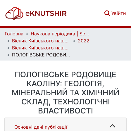
(c
Увійти
Головна
Наукова періодика | Scientific periodicals
Вісник Київського національного університету імені Тараса Шевченка. Геологія | Visnyk of Taras Shevchenko National University of Kyiv. Geology
2022
Вісник Київського національного університету імені Тараса Шевченка. Геологія. 2(97)
ПОЛОГІВСЬКЕ РОДОВИЩЕ КАОЛІНУ: ГЕОЛОГІЯ, МІНЕРАЛЬНИЙ ТА ХІМІЧНИЙ СКЛАД, ТЕХНОЛОГІЧНІ ВЛАСТИВОСТІ
ПОЛОГІВСЬКЕ РОДОВИЩЕ
КАОЛІНУ: ГЕОЛОГІЯ,
МІНЕРАЛЬНИЙ ТА ХІМІЧНИЙ
СКЛАД, ТЕХНОЛОГІЧНІ
ВЛАСТИВОСТІ
Основні дані публікації