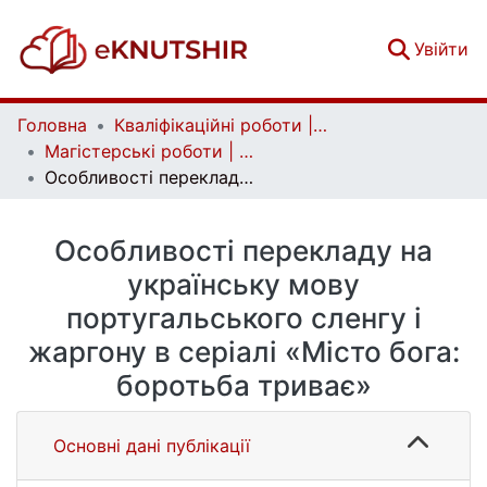
(c
Увійти
Головна
Кваліфікаційні роботи | Qualifying works
Магістерські роботи | Master's theses
Особливості перекладу на українську мову португальського сленгу і жаргону в серіалі «Місто бога: боротьба триває»
Особливості перекладу на
українську мову
португальського сленгу і
жаргону в серіалі «Місто бога:
боротьба триває»
Основні дані публікації