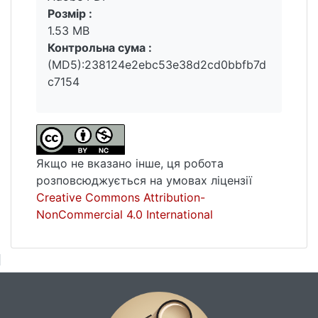
перекладачів художніх творів, а також у
Розмір :
подальших наукових розвідках з питань
1.53 MB
перекладу нестандартної лексики.
Контрольна сума :
Структура роботи включає вступ, три
(MD5):238124e2ebc53e38d2cd0bbfb7d
розділи, висновки до кожного розділу,
c7154
загальні висновки та список використаних
джерел.
Якщо не вказано інше, ця робота
розповсюджується на умовах ліцензії
Creative Commons Attribution-
NonCommercial 4.0 International