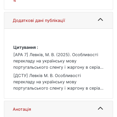
4
Додаткові дані публікації
Цитування :
[APA 7] Левків, М. В. (2025). Особливості
перекладу на українську мову
португальського сленгу і жаргону в серіалі
«Місто бога: боротьба триває»
[ДСТУ] Левків М. В. Особливості
[Магістерська робота, Київський
перекладу на українську мову
національний університет імені Тараса
португальського сленгу і жаргону в серіалі
Шевченка]. eKNUTSHIR.
«Місто бога: боротьба триває» :
https://ir.library.knu.ua/handle/15071834/655
кваліфікаційна робота магістра : 035
4
Філологія / наук. кер. А. В. Бережний. Київ,
Анотація
2025. URL: