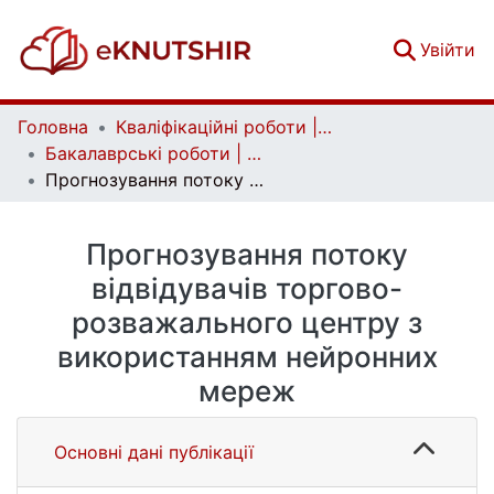
(c
Увійти
Головна
Кваліфікаційні роботи | Qualifying works
Бакалаврські роботи | Bachelor theses
Прогнозування потоку відвідувачів торгово-розважального центру з використанням нейронних мереж
Прогнозування потоку
відвідувачів торгово-
розважального центру з
використанням нейронних
мереж
Основні дані публікації