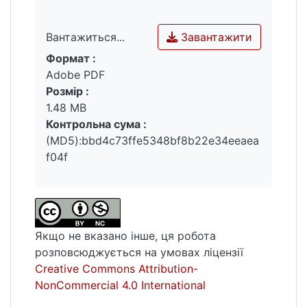
Завантажити
Вантажиться...
Формат :
Вантажиться...
Adobe PDF
Розмір :
1.48 MB
Контрольна сума :
(MD5):bbd4c73ffe5348bf8b22e34eeaea
f04f
Якщо не вказано інше, ця робота
розповсюджується на умовах ліцензії
Creative Commons Attribution-
NonCommercial 4.0 International