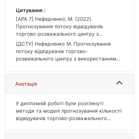
Цитування :
[APA 7] Нефедченко, М. (2022).
Прогнозування потоку відвідувачів
торгово-розважального центру з
використанням нейронних мереж
[ДСТУ] Нефедченко М. Прогнозування
[Бакалаврська робота, Київський
потоку відвідувачів торгово-
національний університет імені Тараса
розважального центру з використанням
Шевченка]. eKNUTSHIR.
нейронних мереж : кваліфікаційна робота
https://ir.library.knu.ua/handle/123456789/27
бакалавра : 12 Інформаційні технології.
48
Київ, 2022. 55 с. URL:
Анотація
https://ir.library.knu.ua/handle/123456789/27
48 (дата звернення: 25.07.2026).
У дипломній роботі були розглянуті
методи та моделі прогнозування кількості
відвідувачів торгово-розважального
центру. Це актуальна задача для бізнесу з
декількох причин: по-перше,