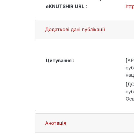
eKNUTSHIR URL :
htt
Додаткові дані публікації
Цитування :
[AP
суб
нац
htt
[ДС
суб
Осв
зве
Анотація