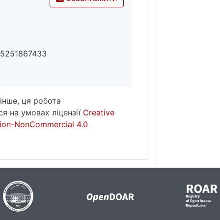
a5251867433
інше, ця робота
я на умовах ліцензії
Creative
ion-NonCommercial 4.0