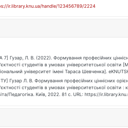
ps://ir.library.knu.ua/handle/123456789/2224
A 7] Гузар, Л. В. (2022). Формування професійних цінні
'єктності студентів в умовах університетської освіти [
іональний університет імені Тараса Шевченка]. eKNUTSH
ps://ir.library.knu.ua/handle/123456789/2224
ТУ] Гузар Л. В. Формування професійних ціннісних оріє
'єктності студентів в умовах університетської освіти : к
іта/Педагогіка. Київ, 2022. 81 с. URL: https://ir.library.
рнення: 25.07.2026).