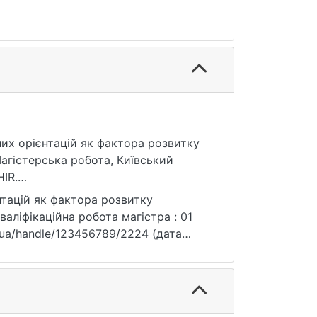
сних орієнтацій як фактора розвитку
Магістерська робота, Київський
IR.
нтацій як фактора розвитку
валіфікаційна робота магістра : 01
knu.ua/handle/123456789/2224 (дата