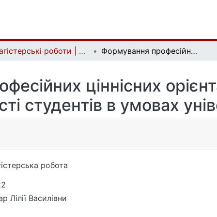
Магістерські роботи | Master's theses
Формування професійних ціннісних орієнтацій як фактора розвитку суб'єктності студентів в умовах університетської освіти
фесійних ціннісних орієнт
сті студентів в умовах унів
істерська робота
22
ар Лілії Василівни