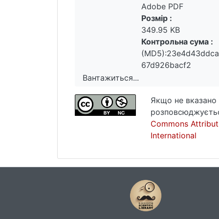
Adobe PDF
Розмір :
349.95 KB
Контрольна сума :
(MD5):23e4d43ddc
67d926bacf2
Вантажиться...
Вантажиться...
Якщо не вказано 
розповсюджуєтьс
Commons Attribut
International