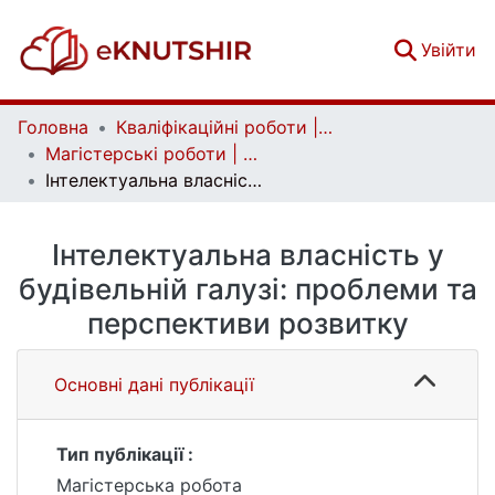
(c
Увійти
Головна
Кваліфікаційні роботи | Qualifying works
Магістерські роботи | Master's theses
Інтелектуальна власність у будівельній галузі: проблеми та перспективи розвитку
Інтелектуальна власність у
будівельній галузі: проблеми та
перспективи розвитку
Основні дані публікації
Тип публікації :
Магістерська робота