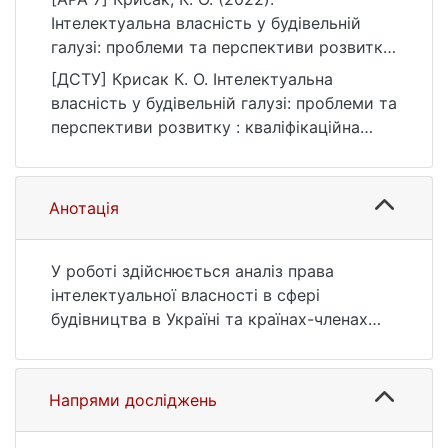
Інтелектуальна власність у будівельній
галузі: проблеми та перспективи розвитку
[Магістерська робота, Київський
[ДСТУ] Крисак К. О. Інтелектуальна
національний університет імені Тараса
власність у будівельній галузі: проблеми та
Шевченка]. eKNUTSHIR.
перспективи розвитку : кваліфікаційна
https://ir.library.knu.ua/handle/123456789/34
робота магістра : 08 Право. Київ, 2022. 48
73
с. URL:
https://ir.library.knu.ua/handle/123456789/34
Анотація
73 (дата звернення: 25.07.2026).
У роботі здійснюється аналіз права
інтелектуальної власності в сфері
будівництва в Україні та країнах-членах
ЄС, США і Канаді. Виокремлено
нормативно-правові та науково-
теоретичні концепцій щодо забезпечення
Напрями досліджень
прав ІВ на завершені об’єкти будівництва.
Здійснено компаративне порівняння