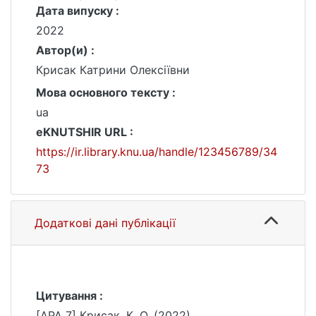
Дата випуску :
2022
Автор(и) :
Крисак Катрини Олексіївни
Мова основного тексту :
ua
eKNUTSHIR URL :
https://ir.library.knu.ua/handle/123456789/34
73
Додаткові дані публікації
Цитування :
[APA 7] Крисак, К. О. (2022).