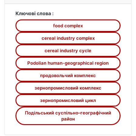
району.
Ключові слова :
food complex
cereal industry complex
cereal industry cycle
Podolian human-geographical region
продовольчий комплекс
зернопромисловий комплекс
зернопромисловий цикл
Подільський суспільно–географічний
район