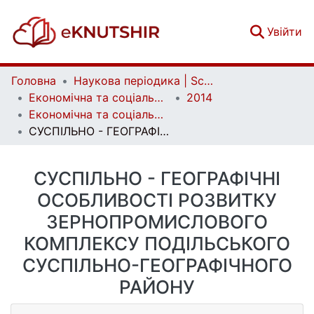
(c
Увійти
Головна
Наукова періодика | Scientific periodicals
Економічна та соціальна географія | Ekonomichna ta Sotsialna Geografiya
2014
Економічна та соціальна географія. Випуск 70
СУСПІЛЬНО - ГЕОГРАФІЧНІ ОСОБЛИВОСТІ РОЗВИТКУ ЗЕРНОПРОМИСЛОВОГО КОМПЛЕКСУ ПОДІЛЬСЬКОГО СУСПІЛЬНО-ГЕОГРАФІЧНОГО РАЙОНУ
СУСПІЛЬНО - ГЕОГРАФІЧНІ
ОСОБЛИВОСТІ РОЗВИТКУ
ЗЕРНОПРОМИСЛОВОГО
КОМПЛЕКСУ ПОДІЛЬСЬКОГО
СУСПІЛЬНО-ГЕОГРАФІЧНОГО
РАЙОНУ