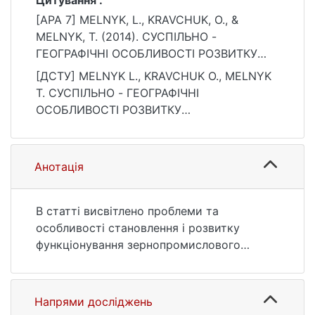
Цитування :
[APA 7] MELNYK, L., KRAVCHUK, O., &
MELNYK, T. (2014). СУСПІЛЬНО -
ГЕОГРАФІЧНІ ОСОБЛИВОСТІ РОЗВИТКУ
ЗЕРНОПРОМИСЛОВОГО КОМПЛЕКСУ
[ДСТУ] MELNYK L., KRAVCHUK O., MELNYK
ПОДІЛЬСЬКОГО СУСПІЛЬНО-
T. СУСПІЛЬНО - ГЕОГРАФІЧНІ
ГЕОГРАФІЧНОГО РАЙОНУ. Ekonomichna ta
ОСОБЛИВОСТІ РОЗВИТКУ
Sotsialna Geografiya, 70, 205–213.
ЗЕРНОПРОМИСЛОВОГО КОМПЛЕКСУ
https://doi.org/10.17721/2413-
ПОДІЛЬСЬКОГО СУСПІЛЬНО-
7154/2014.70.205-213
ГЕОГРАФІЧНОГО РАЙОНУ. Ekonomichna ta
Анотація
Sotsialna Geografiya. 2014. Т. 70. С. 205—
213. DOI: 10.17721/2413-7154/2014.70.205-
213 (дата звернення: 25.07.2026).
В статті висвітлено проблеми та
особливості становлення і розвитку
функціонування зернопромислового
комплексу в ринкових умовах
господарювання, охарактеризовано
тенденції виробництва зернової продукції
Напрями досліджень
Подільського суспільно-географічного