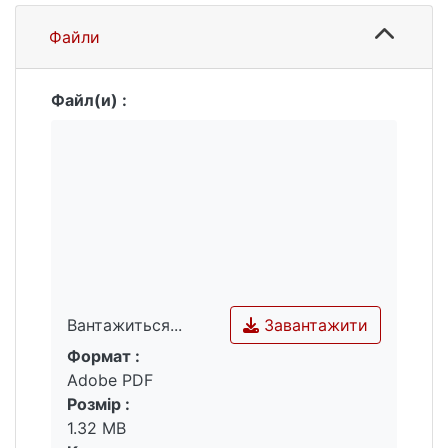
Файли
Файл(и) :
Завантажити
Вантажиться...
Формат :
Вантажиться...
Adobe PDF
Розмір :
1.32 MB