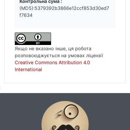
Контрольна сума :
(MD5):5379392b3866e12ccf853d30ed7
f7634
Якщо не вказано інше, ця робота
розповсюджується на умовах ліцензії
Creative Commons Attribution 4.0
International