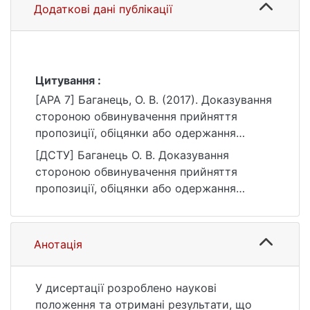
Додаткові дані публікації
Цитування :
[APA 7] Баганець, О. В. (2017). Доказування
стороною обвинувачення прийняття
пропозиції, обіцянки або одержання
неправомірної вигоди службовою особою
[ДСТУ] Баганець О. В. Доказування
у досудовому розслідуванні [Дис. канд.
стороною обвинувачення прийняття
юрид. наук, Київський національний
пропозиції, обіцянки або одержання
університет імені Тараса Шевченка].
неправомірної вигоди службовою особою
eKNUTSHIR.
у досудовому розслідуванні : дис. … канд.
https://ir.library.knu.ua/handle/123456789/44
юрид. наук : 08 Право. Київ, 2017. 269 с.
Анотація
86
URL:
https://ir.library.knu.ua/handle/123456789/44
86 (дата звернення: 25.07.2026).
У дисертації розроблено наукові
положення та отримані результати, що