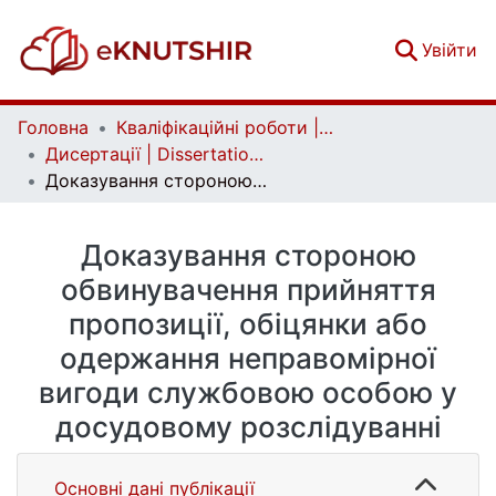
(c
Увійти
Головна
Кваліфікаційні роботи | Qualifying works
Дисертації | Dissertations
Доказування стороною обвинувачення прийняття пропозиції, обіцянки або одержання неправомірної вигоди службовою особою у досудовому розслідуванні
Доказування стороною
обвинувачення прийняття
пропозиції, обіцянки або
одержання неправомірної
вигоди службовою особою у
досудовому розслідуванні
Основні дані публікації