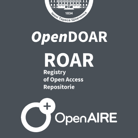
обвинувачення прийняття пропозиції,
обіцянки або одержання неправомірної
вигоди службовою особою у досудовому
розслідуванні складають дві групи
взаємозалежних і взаємопов’язаних
елементів: зовнішніх і внутрішніх.
Зовнішніми елементами є два етапи, що
складають єдиний та цілісний процес: 1)
отримання доказів; 2) використання
отриманих доказів. Внутрішніми
елементами є: об’єкт, предмет, мета,
завдання, засоби, суб’єкт, результат.
3. Сторона обвинувачення як суб’єкт
доказування прийняття пропозиції,
обіцянки або одержання неправомірної
вигоди службовою особою у досудовому
розслідуванні – це слідчий (детектив),
прокурор, які залежно від статусу