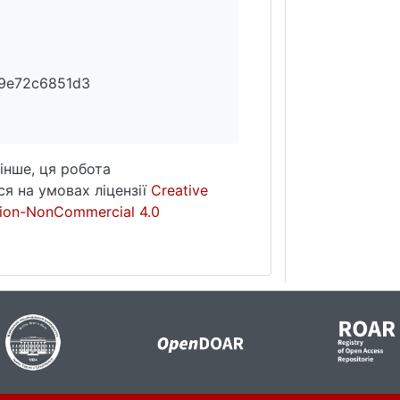
39e72c6851d3
інше, ця робота
я на умовах ліцензії
Creative
ion-NonCommercial 4.0