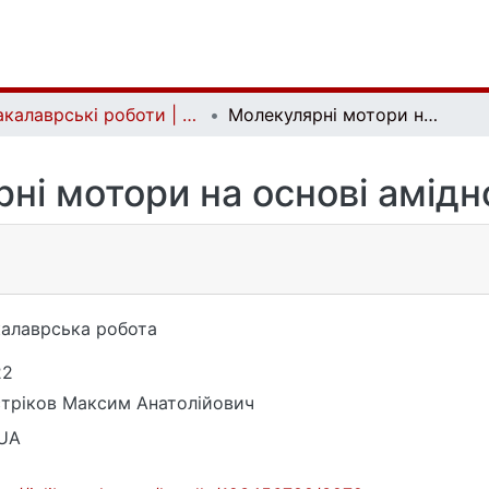
Бакалаврські роботи | Bachelor theses
Молекулярні мотори на основі амідного зв’язку
ні мотори на основі амідно
алаврська робота
22
тріков Максим Анатолійович
_UA