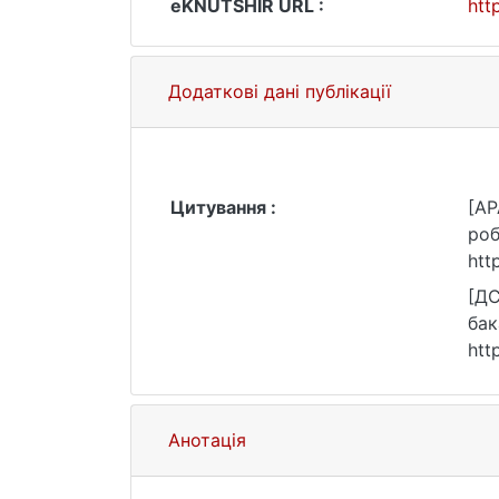
eKNUTSHIR URL :
htt
Додаткові дані публікації
Цитування :
[AP
роб
htt
[ДС
бак
htt
Анотація