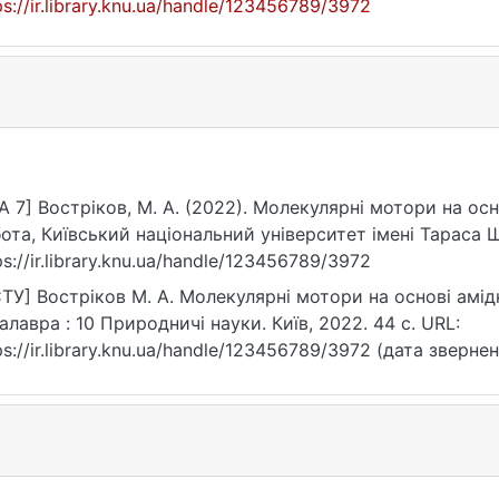
ps://ir.library.knu.ua/handle/123456789/3972
A 7] Востріков, М. А. (2022). Молекулярні мотори на ос
ота, Київський національний університет імені Тараса 
ps://ir.library.knu.ua/handle/123456789/3972
ТУ] Востріков М. А. Молекулярні мотори на основі амідн
алавра : 10 Природничі науки. Київ, 2022. 44 с. URL:
ps://ir.library.knu.ua/handle/123456789/3972 (дата звернен