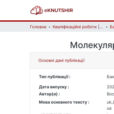
Головна
Кваліфікаційні роботи | Qualifying works
Молекуляр
Основні дані публікації
Тип публікації :
Бак
Дата випуску :
20
Автор(и) :
Вос
Мова основного тексту :
uk
ua