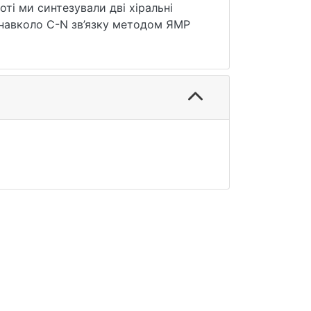
ті ми синтезували дві хіральні
 навколо C-N зв’язку методом ЯМР