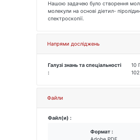
Нашою задачею було створення молеку
молекули на основі діетил- піролід
спектроскопії.
Напрями досліджень
Галузі знань та спеціальності
10 
:
102
Файли
Файл(и) :
Формат :
Adobe PDF