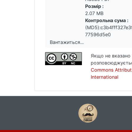
Розмір :
2.07 MB
Контрольна сума :
(MD5):c3b4fff327e
77596d5e0
Вантажиться...
Вантажиться...
Якщо не вказано 
розповсюджуєтьс
Commons Attribut
International