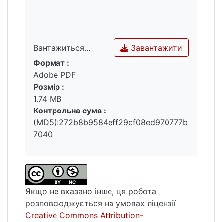
територіальна громада, інвестиційний
потенціал, проекти, інвестиції.
Завантажити
Вантажиться...
Формат :
Вантажиться...
Adobe PDF
Розмір :
1.74 MB
Контрольна сума :
(MD5):272b8b9584eff29cf08ed970777b
7040
Якщо не вказано інше, ця робота
розповсюджується на умовах ліцензії
Creative Commons Attribution-