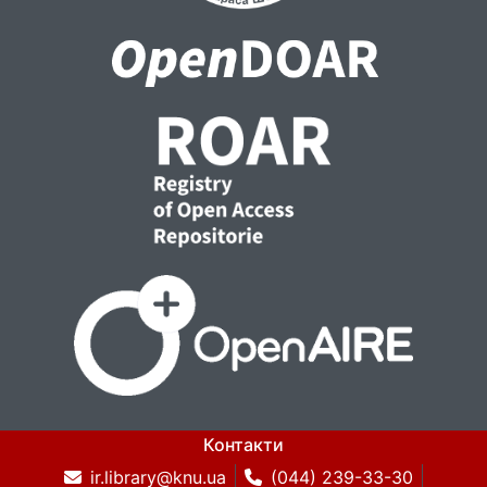
Контакти
ir.library@knu.ua
(044) 239-33-30