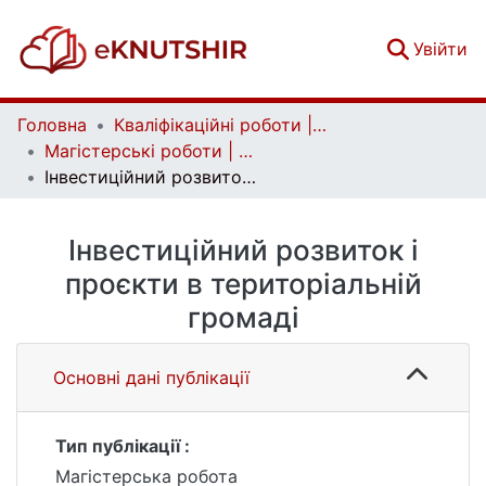
(c
Увійти
Головна
Кваліфікаційні роботи | Qualifying works
Магістерські роботи | Master's theses
Інвестиційний розвиток і проєкти в територіальній громаді
Інвестиційний розвиток і
проєкти в територіальній
громаді
Основні дані публікації
Тип публікації :
Магістерська робота