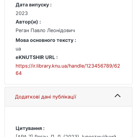
Дата випуску :
2023
Автор(и) :
Реган Павло Леонідович
Мова основного тексту :
ua
eKNUTSHIR URL :
https://ir.library.knu.ua/handle/123456789/62
64
Додаткові дані публікації
Цитування :
[APA 7] Реган, П. Л. (2023). Інвестиційний