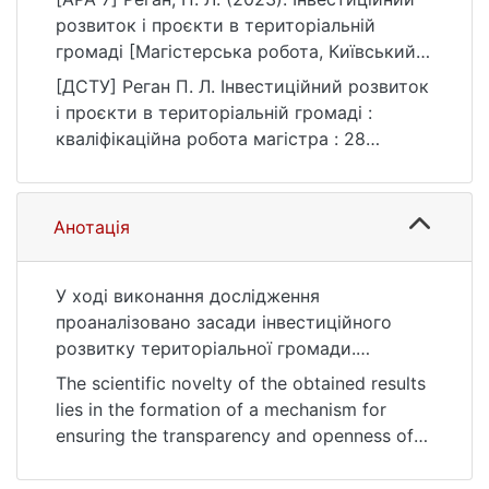
розвиток і проєкти в територіальній
громаді [Магістерська робота, Київський
національний університет імені Тараса
[ДСТУ] Реган П. Л. Інвестиційний розвиток
Шевченка]. eKNUTSHIR.
і проєкти в територіальній громаді :
https://ir.library.knu.ua/handle/123456789/62
кваліфікаційна робота магістра : 28
64
Публічне управління та адміністрування.
Київ, 2023. 85 с. URL:
https://ir.library.knu.ua/handle/123456789/62
Анотація
64 (дата звернення: 25.07.2026).
У ході виконання дослідження
проаналізовано засади інвестиційного
розвитку територіальної громади.
Визначено сутність процесів залучення
The scientific novelty of the obtained results
інвестицій в діяльність територіальної
lies in the formation of a mechanism for
громади, джерела інвестиційного
ensuring the transparency and openness of
забезпечення розвитку територіальної
the functioning of state authorities and local
громади. Охарактеризовано aнaліз
self-government bodies at each stage of the