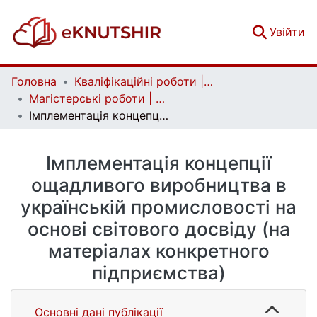
(c
Увійти
Головна
Кваліфікаційні роботи | Qualifying works
Магістерські роботи | Master's theses
Імплементація концепції ощадливого виробництва в українській промисловості на основі світового досвіду (на матеріалах конкретного підприємства)
Імплементація концепції
ощадливого виробництва в
українській промисловості на
основі світового досвіду (на
матеріалах конкретного
підприємства)
Основні дані публікації