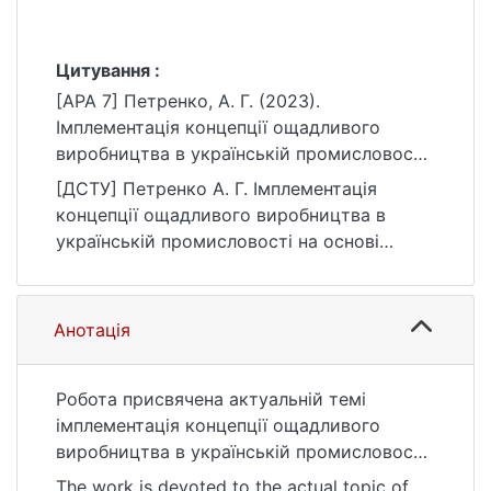
Цитування :
[APA 7] Петренко, А. Г. (2023).
Імплементація концепції ощадливого
виробництва в українській промисловості
на основі світового досвіду (на матеріалах
[ДСТУ] Петренко А. Г. Імплементація
конкретного підприємства) [Магістерська
концепції ощадливого виробництва в
робота, Київський національний
українській промисловості на основі
університет імені Тараса Шевченка].
світового досвіду (на матеріалах
eKNUTSHIR.
конкретного підприємства) :
https://ir.library.knu.ua/handle/123456789/66
кваліфікаційна робота магістра : 05
Анотація
20
Соціальні та поведінкові науки. Київ, 2023.
86 с. URL:
https://ir.library.knu.ua/handle/123456789/66
Робота присвячена актуальній темі
20 (дата звернення: 25.07.2026).
імплементація концепції ощадливого
виробництва в українській промисловості
на основі світового досвіду. На основі
The work is devoted to the actual topic of