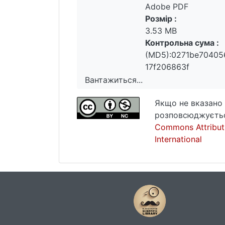
Adobe PDF
Розмір :
3.53 MB
Контрольна сума :
(MD5):0271be70405
17f206863f
Вантажиться...
Вантажиться...
Якщо не вказано 
розповсюджуєтьс
Commons Attribut
International