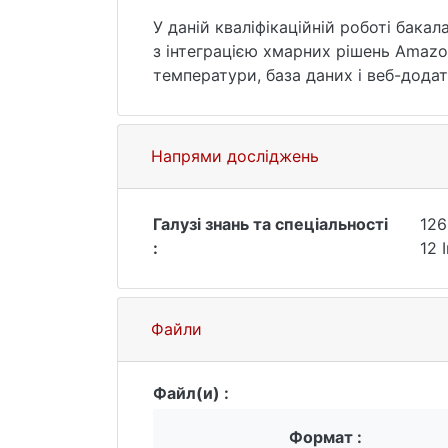
У даній кваліфікаційній роботі бака
з інтеграцією хмарних рішень Amaz
температури, база даних і веб-дода
системи автоматизації опалення. Р
регулюванням температури. Створен
бази даних для веб-додатку моніто
Напрями досліджень
моніторингу. На практиці дослідже
Запрограмована плата розробника н
Галузі знань та спеціальності
126
:
12 
Файли
Файл(и) :
Формат :