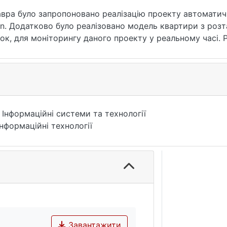
лавра було запропоновано реалізацію проекту автоматич
on. Додатково було реалізовано модель квартири з роз
ток, для моніторингу даного проекту у реальному часі.
озроблено алгоритм роботи системи автоматизації. Ро
но проект інтернет речей на базі Amazon, для автомат
рингу системи автоматичного опалення. Розроблено про
но взаємодію хмарних рішень з мікроконтролерами за д
а базі ESP32, що працює з хмарним рішенням Amazon.
 Інформаційні системи та технології
Інформаційні технології
Завантажити