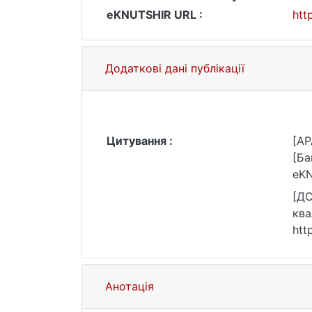
eKNUTSHIR URL :
htt
Додаткові дані публікації
Цитування :
[AP
[Ба
eKN
[ДС
ква
htt
Анотація