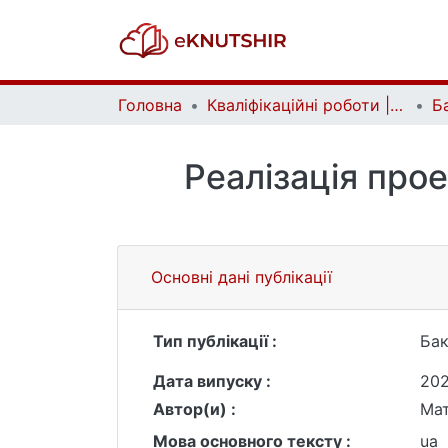
Головна
Кваліфікаційні роботи | Qualifying works
Реалізація прое
Основні дані публікації
Тип публікації :
Бак
Дата випуску :
20
Автор(и) :
Мат
Мова основного тексту :
ua