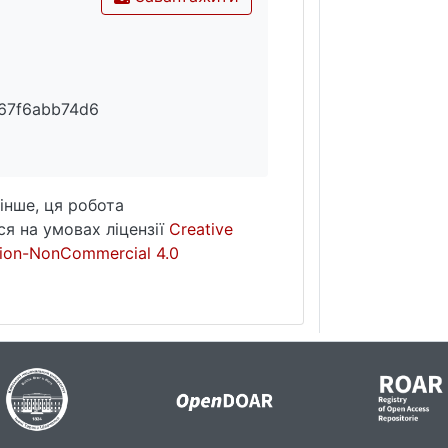
67f6abb74d6
інше, ця робота
я на умовах ліцензії
Creative
ion-NonCommercial 4.0