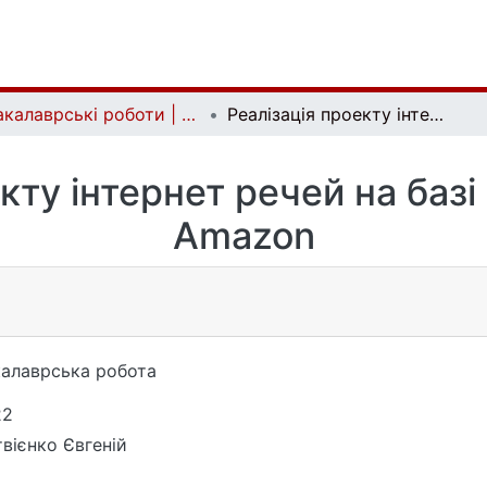
Бакалаврські роботи | Bachelor theses
Реалізація проекту інтернет речей на базі інфраструктури Amazon
кту інтернет речей на баз
Amazon
алаврська робота
22
вієнко Євгеній