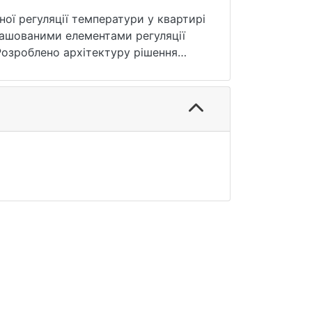
ної регуляції температури у квартирі
ташованими елементами регуляції
 Розроблено архітектуру рішення
зроблено квартиру з автоматичним
изації термоконтролю. Розроблено
граму для бази даних з функцією
опомогою мережі інтернет.