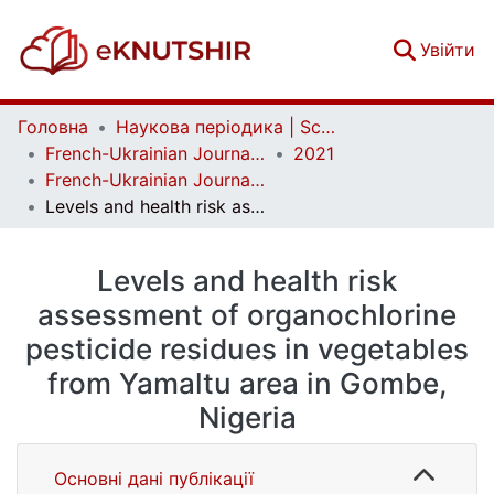
(c
Увійти
Головна
Наукова періодика | Scientific periodicals
French-Ukrainian Journal of Chemistry
2021
French-Ukrainian Journal of Chemistry. Vol. 9 No. 1
Levels and health risk assessment of organochlorine pesticide residues in vegetables from Yamaltu area in Gombe, Nigeria
Levels and health risk
assessment of organochlorine
pesticide residues in vegetables
from Yamaltu area in Gombe,
Nigeria
Основні дані публікації