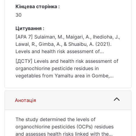
Кінцева сторінка :
30
Цитування :
[APA 7] Sulaiman, M., Maigari, A., Ihedioha, J.,
Lawal, R., Gimba, A., & Shuaibu, A. (2021).
Levels and health risk assessment of
organochlorine pesticide residues in
[ДСТУ] Levels and health risk assessment of
vegetables from Yamaltu area in Gombe,
organochlorine pesticide residues in
Nigeria. French-Ukrainian Journal of
vegetables from Yamaltu area in Gombe,
Chemistry, 9(1), 19–30.
Nigeria / M. Sulaiman et al. French-Ukrainian
https://doi.org/10.17721/fujcV9I1P19-30
Journal of Chemistry. 2021. Vol. 9, no. 1. P. 19
—30. DOI: 10.17721/fujcV9I1P19-30 (date of
Анотація
access: 25.07.2026).
The study determined the levels of
organochlorine pesticides (OCPs) residues
and assesses health risks linked with the