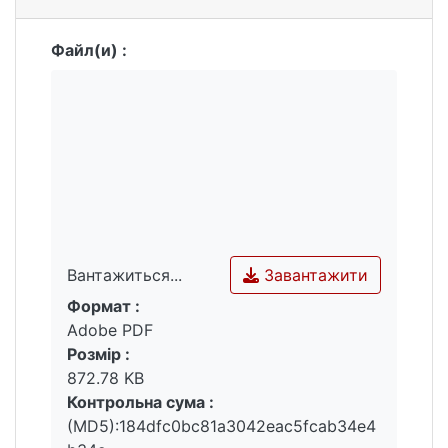
Файл(и) :
Завантажити
Вантажиться...
Формат :
Вантажиться...
Adobe PDF
Розмір :
872.78 KB
Контрольна сума :
(MD5):184dfc0bc81a3042eac5fcab34e4