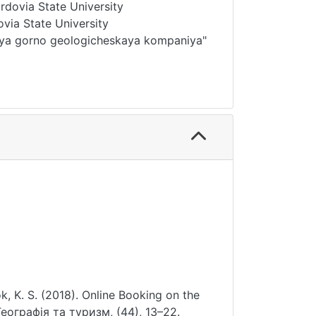
dovia State University
via State University
aya gorno geologicheskaya kompaniya"
nok, K. S. (2018). Online Booking on the
Географія та туризм, (44), 13–22.