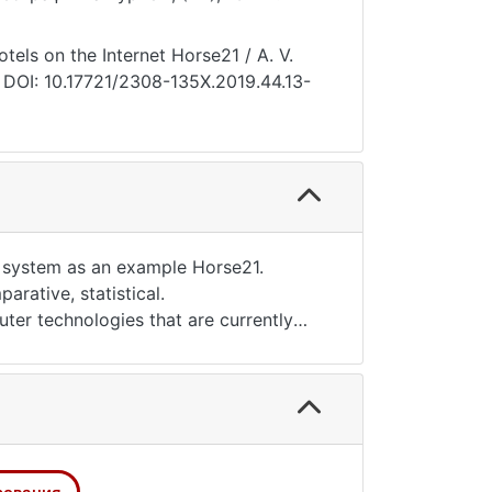
els on the Internet Horse21 / А. V.
 DOI: 10.17721/2308-135X.2019.44.13-
ng system as an example Horse21.
rative, statistical.
ter technologies that are currently
d the main directions of online
the features of the online booking
hnologies in the implementation of
stem site identified six successive