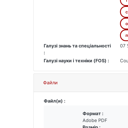
т
stages of actions aimed at booking pl
development of the use of online book
с
Keywords: tourism, hospitality indust
booking, Horse21.
о
m
Галузі знань та спеціальності
07 
:
Галузі науки і техніки (FOS) :
Соц
Файли
Файл(и) :
Формат :
Adobe PDF
Розмір :