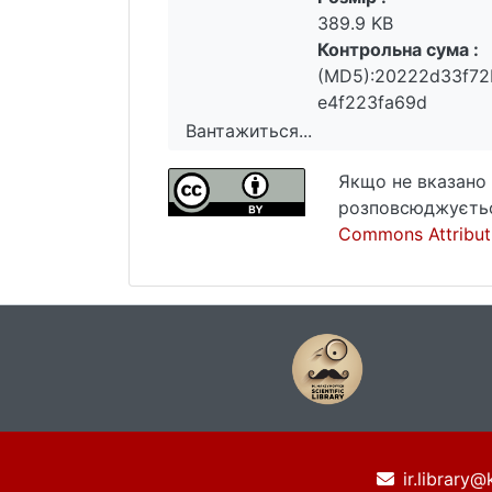
389.9 KB
Контрольна сума :
(MD5):20222d33f7
e4f223fa69d
Вантажиться...
Вантажиться...
Якщо не вказано 
розповсюджуєтьс
Commons Attributi
ir.library@