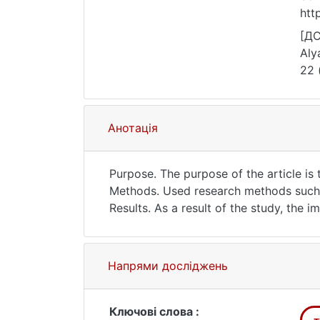
htt
[ДС
Аly
22 
Анотація
Purpose. The purpose of the article is
Methods. Used research methods such as
Results. As a result of the study, th
most widely used when booking places 
booking development in the tourism ind
technology on the Horse21 website.
Напрями досліджень
Scientific novelty. The possibilities 
online booking through the Horse21 s
The practical significance. Based on t
Ключові слова :