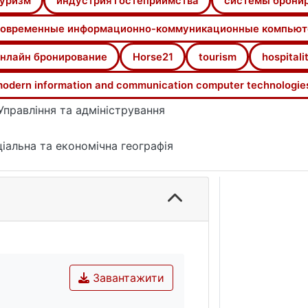
уризм
индустрия гостеприимства
системы брони
aces in collective means of accommodation. The results are
ing systems.
овременные информационно-коммуникационные компьют
ry, reservation systems, modern information and communicat
нлайн бронирование
Horse21
tourism
hospitali
odern information and communication computer technologie
Управління та адміністрування
іальна та економічна географія
Завантажити