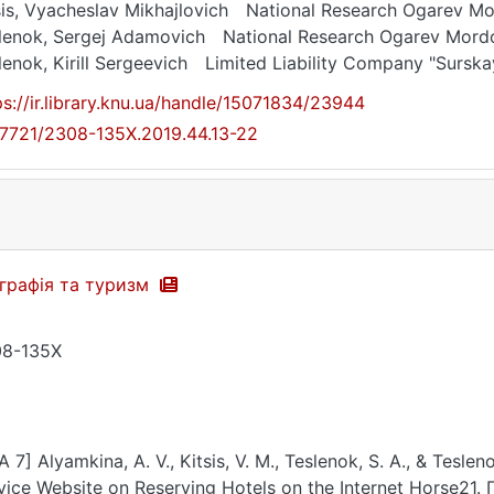
sis, Vyacheslav Mikhajlovich
National Research Ogarev Mor
lenok, Sergej Аdamovich
National Research Ogarev Mordo
lenok, Kirill Sergeevich
Limited Liability Company "Sursk
ps://ir.library.knu.ua/handle/15071834/23944
17721/2308-135X.2019.44.13-22
графія та туризм
8-135X
A 7] Аlyamkina, А. V., Kitsis, V. M., Teslenok, S. А., & Tesle
vice Website on Reserving Hotels on the Internet Horse21. 