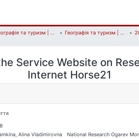
Географія та туризм | Geography and tourism
Географія та туризм | Geography and tourism
2
the Service Website on Rese
Internet Horse21
ття
8
amkina, Аlina Vladimirovna
National Research Ogarev Mor