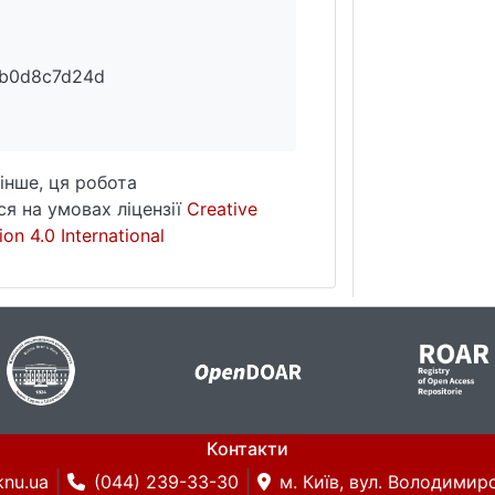
2b0d8c7d24d
інше, ця робота
я на умовах ліцензії
Creative
on 4.0 International
Контакти
knu.ua
(044) 239-33-30
м. Київ, вул. Володимирс