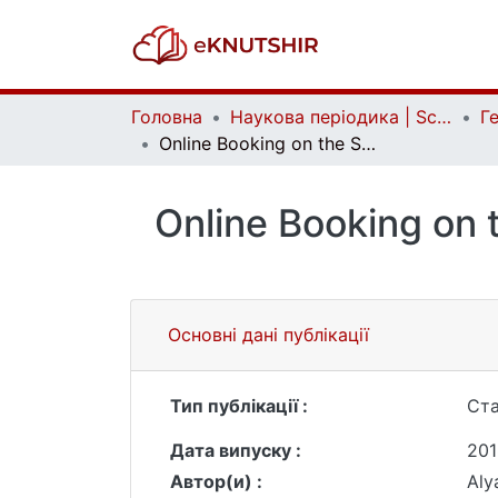
Головна
Наукова періодика | Scientific periodicals
Online Booking on the Service Website on Reserving Hotels on the Internet Horse21
Online Booking on 
Основні дані публікації
Тип публікації :
Ста
Дата випуску :
201
Автор(и) :
Аly