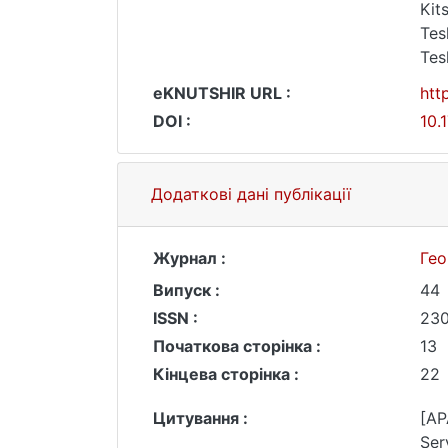
Kit
Tes
Tes
eKNUTSHIR URL :
htt
DOI :
10.
Додаткові дані публікації
Журнал :
Гео
Випуск :
44
ISSN :
230
Початкова сторінка :
13
Кінцева сторінка :
22
Цитування :
[AP
Ser