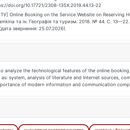
ps://doi.org/10.17721/2308-135X.2019.44.13-22
ТУ] Online Booking on the Service Website on Reserving Hot
amkina та ін. Географія та туризм. 2018. № 44. С. 13—22.
(дата звернення: 25.07.2026).
 to analyze the technological features of the online booki
: system, analysis of literature and Internet sources, compa
e importance of modern information and communication compu
in collective means of accommodation, their advantages an
ustry have been determined. The main attention is paid to 
of using modern information and communication computer tec
ystem are determined.
he analysis the online booking technology on the Horse21 sy