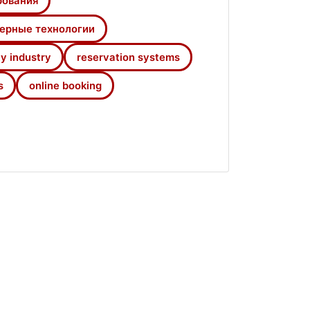
рования
 intended to promote the further
ерные технологии
ion computer technologies, online
ty industry
reservation systems
s
online booking