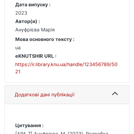
Дата випуску :
2023
Автор(и) :
Ануфрієва Марія
Мова основного тексту :
ua
eKNUTSHIR URL :
https://ir.library.knu.ua/handle/123456789/50
21
Додаткові дані публікації
Цитування :
[APA 7] Ануфрієва, М. (2023). Розробка