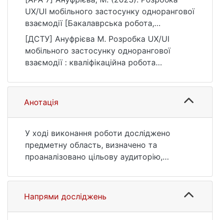
UX/UI мобільного застосунку однорангової
взаємодії [Бакалаврська робота,
Київський національний університет імені
[ДСТУ] Ануфрієва М. Розробка UX/UI
Тараса Шевченка]. eKNUTSHIR.
мобільного застосунку однорангової
https://ir.library.knu.ua/handle/123456789/50
взаємодії : кваліфікаційна робота
21
бакалавра : 12 Інформаційні технології.
Київ, 2023. 79 с. URL:
https://ir.library.knu.ua/handle/123456789/50
Анотація
21 (дата звернення: 25.07.2026).
У ході виконання роботи досліджено
предметну область, визначено та
проаналізовано цільову аудиторію,
потреби та проблеми користувачів,
проаналізовано існуючі мобільні додатки
на ринку, призначені для допомоги
Напрями досліджень
постраждалим людям через війну,
проаналізовано типи користувачів, їх