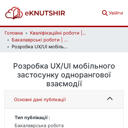
(c
Увійти
Головна
Кваліфікаційні роботи | Qualifying works
Бакалаврські роботи | Bachelor theses
Розробка UX/UI мобільного застосунку однорангової взаємодії
Розробка UX/UI мобільного
застосунку однорангової
взаємодії
Основні дані публікації
Тип публікації :
Бакалаврська робота