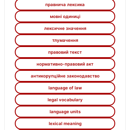
функціонування; виокремлено відповідні
правнича лексика
словосполучення, складниками яких є
аналізовані лексеми; окреслено їхню роль
мовні одиниці
у досліджуваному нормативно-правовому
лексичне значення
акті; установлено відповідні семантичні
відношення.
тлумачення
правовий текст
нормативно-правовий акт
антикорупційне законодавство
language of law
legal vocabulary
language units
lexical meaning