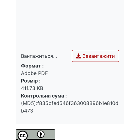
Завантажити
Вантажиться...
Формат :
Вантажиться...
Adobe PDF
Розмір :
411.73 KB
Контрольна сума :
(MD5):f835bfed546f363008896b1e810d
b473