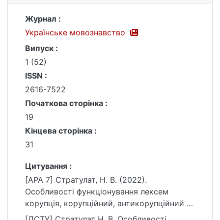
Журнал :
Українське мовознавство
Випуск :
1 (52)
ISSN :
2616-7522
Початкова сторінка :
19
Кінцева сторінка :
31
Цитування :
[APA 7] Стратулат, Н. В. (2022).
Особливості функціонування лексем
корупція, корупційний, антикорупційний у
сучасному українському законодавстві.
[ДСТУ] Стратулат Н. В. Особливості