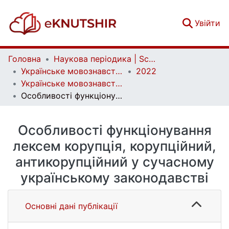
(c
Увійти
Головна
Наукова періодика | Scientific periodicals
Українське мовознавство | Ukrainian linguistics
2022
Українське мовознавство. Випуск 1 (52)
Особливості функціонування лексем корупція, корупційний, антикорупційний у сучасному українському законодавстві
Особливості функціонування
лексем корупція, корупційний,
антикорупційний у сучасному
українському законодавстві
Основні дані публікації