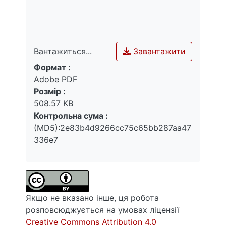
Завантажити
Вантажиться...
Формат :
Вантажиться...
Adobe PDF
Розмір :
508.57 KB
Контрольна сума :
(MD5):2e83b4d9266cc75c65bb287aa47
336e7
Якщо не вказано інше, ця робота
розповсюджується на умовах ліцензії
Creative Commons Attribution 4.0