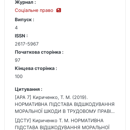
Журнал :
Соціальне право
Випуск :
4
ISSN :
2617-5967
Початкова сторінка :
97
Кінцева сторінка :
100
Цитування :
[APA 7] Кириченко, Т. М. (2019).
НОРМАТИВНА ПІДСТАВА ВІДШКОДУВАННЯ
МОРАЛЬНОЇ ШКОДИ В ТРУДОВОМУ ПРАВІ.
Соціальне право, (4), 97–100.
[ДСТУ] Кириченко Т. М. НОРМАТИВНА
https://doi.org/10.37440/soclaw.2019.04.17
ПІДСТАВА ВІДШКОДУВАННЯ МОРАЛЬНОЇ