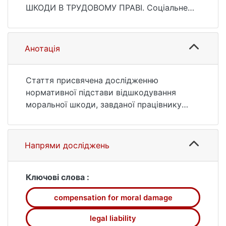
ШКОДИ В ТРУДОВОМУ ПРАВІ. Соціальне
право. 2019. № 4. С. 97—100. DOI:
10.37440/soclaw.2019.04.17 (дата
звернення: 25.07.2026).
Анотація
Стаття присвячена дослідженню
нормативної підстави відшкодування
моральної шкоди, завданої працівнику
порушенням його трудових прав,
визначенню класифікації нормативної
підстави відшкодування моральної шкоди.
Напрями досліджень
Ключові слова :
compensation for moral damage
legal liability