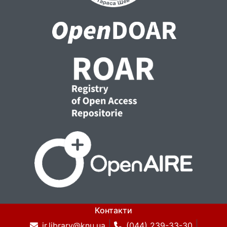
Контакти
ir.library@knu.ua
(044) 239-33-30