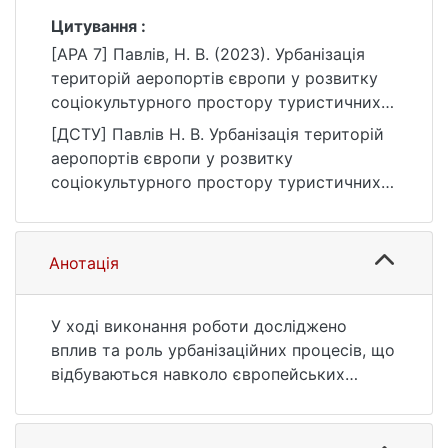
Цитування :
[APA 7] Павлів, Н. В. (2023). Урбанізація
територій аеропортів європи у розвитку
соціокультурного простору туристичних
дестинацій [Бакалаврська робота,
[ДСТУ] Павлів Н. В. Урбанізація територій
Київський національний університет імені
аеропортів європи у розвитку
Тараса Шевченка]. eKNUTSHIR.
соціокультурного простору туристичних
https://ir.library.knu.ua/handle/123456789/40
дестинацій : кваліфікаційна робота
81
бакалавра : 24 Сфера обслуговування.
Київ, 2023. URL:
Анотація
https://ir.library.knu.ua/handle/123456789/40
81 (дата звернення: 25.07.2026).
У ході виконання роботи досліджено
вплив та роль урбанізаційних процесів, що
відбуваються навколо європейських
аеропортів, у формуванні соціокультурної
динаміки та досвіду туристичних
дестинацій.