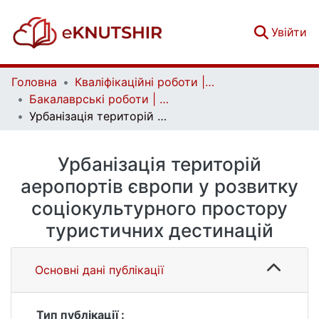
(c
Увійти
Головна
Кваліфікаційні роботи | Qualifying works
Бакалаврські роботи | Bachelor theses
Урбанізація територій аеропортів європи у розвитку соціокультурного простору туристичних дестинацій
Урбанізація територій
аеропортів європи у розвитку
соціокультурного простору
туристичних дестинацій
Основні дані публікації
Тип публікації :