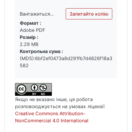
місцеві громади, може сприяти розробці
більш сталих транспортних та
Запитайте копію
Вантажиться...
інфраструктурних рішень.
Формат :
Вантажиться...
Adobe PDF
Ключові слова : урбанізація аеропортів,
Розмір :
урбанізаційних процеси, туристичні
2.29 MB
дестинації, аеропорт, Швейцарія, Велика
Контрольна сума :
Британія.
(MD5):6bf2ef0473a8d291fb7d4826f18a3
582
Якщо не вказано інше, ця робота
розповсюджується на умовах ліцензії
Creative Commons Attribution-
NonCommercial 4.0 International